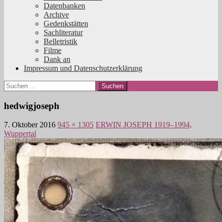
Datenbanken
Archive
Gedenkstätten
Sachliteratur
Belletristik
Filme
Dank an
Impressum und Datenschutzerklärung
Suchen
nach:
hedwigjoseph
7. Oktober 2016
945 × 1305
ERWIN JOSEPH 1919–1994,
Wuppertal