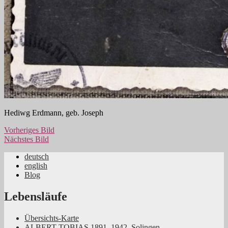
Hediwg Erdmann, geb. Joseph
Vorheriges Bild
Nächstes Bild
deutsch
english
Jüdische Familiengeschichte aus dem
Blog
Rheinland
Lebensläufe
Übersichts-Karte
ALBERT TOBIAS 1891–1942, Solingen