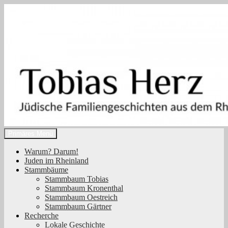
Zum
Inhalt
springen
Suchen
Primäres Menü
Tobias Herz
Warum? Darum!
Juden im Rheinland
Stammbäume
Stammbaum Tobias
Stammbaum Kronenthal
Stammbaum Oestreich
Stammbaum Gärtner
Recherche
Lokale Geschichte