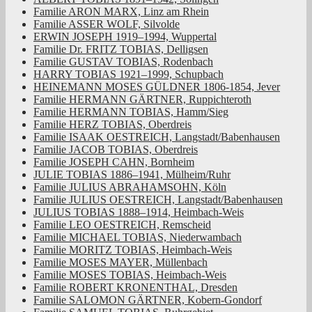
Familie ARON MARX, Linz am Rhein
Familie ASSER WOLF, Silvolde
ERWIN JOSEPH 1919–1994, Wuppertal
Familie Dr. FRITZ TOBIAS, Delligsen
Familie GUSTAV TOBIAS, Rodenbach
HARRY TOBIAS 1921–1999, Schupbach
HEINEMANN MOSES GÜLDNER 1806-1854, Jever
Familie HERMANN GÄRTNER, Ruppichteroth
Familie HERMANN TOBIAS, Hamm/Sieg
Familie HERZ TOBIAS, Oberdreis
Familie ISAAK OESTREICH, Langstadt/Babenhausen
Familie JACOB TOBIAS, Oberdreis
Familie JOSEPH CAHN, Bornheim
JULIE TOBIAS 1886–1941, Mülheim/Ruhr
Familie JULIUS ABRAHAMSOHN, Köln
Familie JULIUS OESTREICH, Langstadt/Babenhausen
JULIUS TOBIAS 1888–1914, Heimbach-Weis
Familie LEO OESTREICH, Remscheid
Familie MICHAEL TOBIAS, Niederwambach
Familie MORITZ TOBIAS, Heimbach-Weis
Familie MOSES MAYER, Müllenbach
Familie MOSES TOBIAS, Heimbach-Weis
Familie ROBERT KRONENTHAL, Dresden
Familie SALOMON GÄRTNER, Kobern-Gondorf