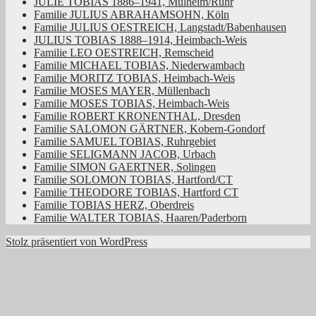
JULIE TOBIAS 1886–1941, Mülheim/Ruhr
Familie JULIUS ABRAHAMSOHN, Köln
Familie JULIUS OESTREICH, Langstadt/Babenhausen
JULIUS TOBIAS 1888–1914, Heimbach-Weis
Familie LEO OESTREICH, Remscheid
Familie MICHAEL TOBIAS, Niederwambach
Familie MORITZ TOBIAS, Heimbach-Weis
Familie MOSES MAYER, Müllenbach
Familie MOSES TOBIAS, Heimbach-Weis
Familie ROBERT KRONENTHAL, Dresden
Familie SALOMON GÄRTNER, Kobern-Gondorf
Familie SAMUEL TOBIAS, Ruhrgebiet
Familie SELIGMANN JACOB, Urbach
Familie SIMON GAERTNER, Solingen
Familie SOLOMON TOBIAS, Hartford/CT
Familie THEODORE TOBIAS, Hartford CT
Familie TOBIAS HERZ, Oberdreis
Familie WALTER TOBIAS, Haaren/Paderborn
Stolz präsentiert von WordPress