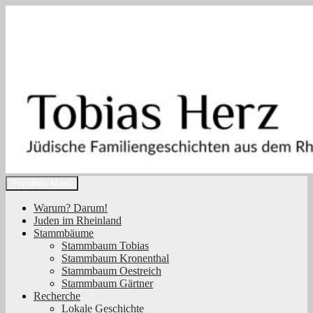
Zum
Inhalt
springen
Suchen
Primäres Menü
Tobias Herz
Warum? Darum!
Juden im Rheinland
Stammbäume
Stammbaum Tobias
Stammbaum Kronenthal
Stammbaum Oestreich
Stammbaum Gärtner
Recherche
Lokale Geschichte