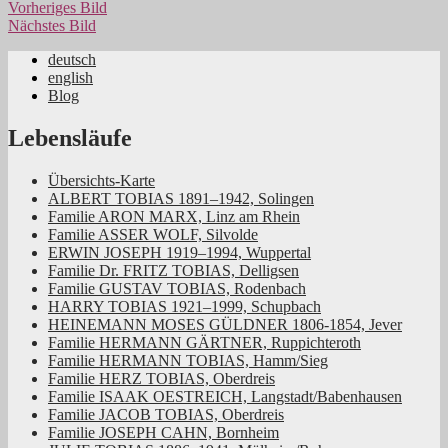
Vorheriges Bild
Nächstes Bild
deutsch
english
Jüdische Familiengeschichte aus dem
Blog
Rheinland
Lebensläufe
Übersichts-Karte
ALBERT TOBIAS 1891–1942, Solingen
Familie ARON MARX, Linz am Rhein
Familie ASSER WOLF, Silvolde
ERWIN JOSEPH 1919–1994, Wuppertal
Familie Dr. FRITZ TOBIAS, Delligsen
Familie GUSTAV TOBIAS, Rodenbach
HARRY TOBIAS 1921–1999, Schupbach
HEINEMANN MOSES GÜLDNER 1806-1854, Jever
Familie HERMANN GÄRTNER, Ruppichteroth
Familie HERMANN TOBIAS, Hamm/Sieg
Familie HERZ TOBIAS, Oberdreis
Familie ISAAK OESTREICH, Langstadt/Babenhausen
Familie JACOB TOBIAS, Oberdreis
Familie JOSEPH CAHN, Bornheim