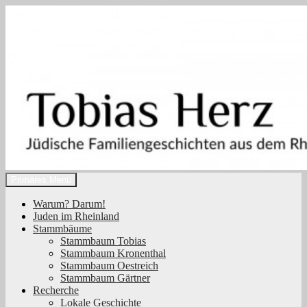
Zum
Inhalt
springen
Suchen
Primäres Menü
Tobias Herz
Warum? Darum!
Juden im Rheinland
Stammbäume
Stammbaum Tobias
Stammbaum Kronenthal
Stammbaum Oestreich
Stammbaum Gärtner
Recherche
Lokale Geschichte