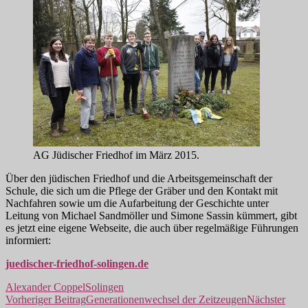
AG Jüdischer Friedhof im März 2015.
Über den jüdischen Friedhof und die Arbeitsgemeinschaft der
Schule, die sich um die Pflege der Gräber und den Kontakt mit
Nachfahren sowie um die Aufarbeitung der Geschichte unter
Leitung von Michael Sandmöller und Simone Sassin kümmert, gibt
es jetzt eine eigene Webseite, die auch über regelmäßige Führungen
informiert:
juedischer-friedhof-solingen.de
Alexander Coppel
Solingen
Beitragsnavigation
Vorheriger Beitrag
Generationenwechsel der Zeitzeugen
Nächster