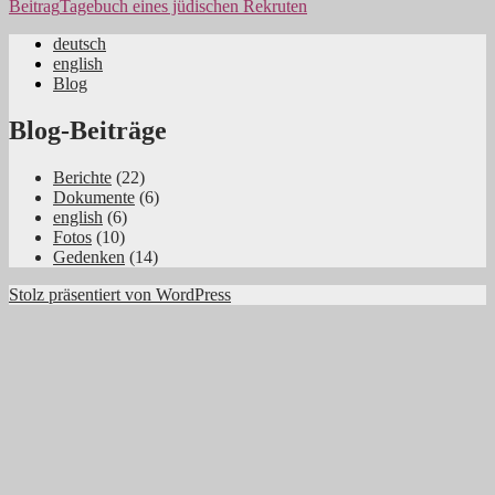
Beitrag
Tagebuch eines jüdischen Rekruten
deutsch
english
Jüdische Familiengeschichte aus dem
Blog
Rheinland
Blog-Beiträge
Berichte
(22)
Dokumente
(6)
english
(6)
Fotos
(10)
Gedenken
(14)
Stolz präsentiert von WordPress