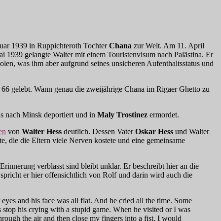
anuar 1939 in Ruppichteroth Tochter
Chana
zur Welt. Am 11. April
ai 1939 gelangte Walter mit einem Touristenvisum nach Palästina. Er
olen, was ihm aber aufgrund seines unsicheren Aufenthaltsstatus und
. 66 gelebt. Wann genau die zweijährige Chana im Rigaer Ghetto zu
s nach Minsk deportiert und in
Maly Trostinez
ermordet.
en
von
Walter Hess
deutlich. Dessen Vater
Oskar Hess
und Walter
te, die die Eltern viele Nerven kostete und eine gemeinsame
rinnerung verblasst sind bleibt unklar. Er beschreibt hier an die
icht er hier offensichtlich von Rolf und darin wird auch die
eyes and his face was all flat. And he cried all the time. Some
es stop his crying with a stupid game. When he visited or I was
hrough the air and then close my fingers into a fist. I would