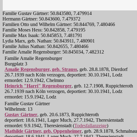
Familie Gustav Gärtner:
50.843580
,
7.479914
Hermann Gärtner:
50.843600
,
7.479372
Familien Otto und Wilhelm Gärtner:
50.844769
,
7.480466
Familie Moses Hess:
50.842858
,
7.479195
Familie Max Isaak:
50.845853
,
7.481791
Lydia Marx, geb. Nathan:
50.843911
,
7.480901
Familie Julius Nathan:
50.842655
,
7.480466
Familie Amalie Regensburger:
50.845034
,
7.482312
Familie Amalie Regensburger
Burgplatz 3
Amalie Regensburger, geb. Strauss
, geb. 28.8.1878, Dierdorf
26.7.1939 nach Köln verzogen, deportiert: 30.10.1941, Lodz
ermordet: 12.9.1942, Chelmno
Heinrich "Harri" Regensburger
, geb. 12.7.1908, Ruppichteroth
26.7.1939 nach Köln verzogen, deportiert: 30.10.1941, Lodz
ermordet: 15.9.1942, Lodz
Familie Gustav Gärtner
Wilhelmstr. 13
Gustav Gärtner
, geb. 20.6.1873, Ruppichteroth
deportiert: 18.6.1941, Lager Much, 27.7.1942, Theresienstadt
ermordet: 9.9.1942, Theresienstadt (
Todesfallanzeige
)
Mathilde Gärtner, geb. Oppenheimer
, geb. 28.9.1878, Schmalnau
deportiert: 18.6.1941, Lager Much, 27.7.1942, Theresienstadt