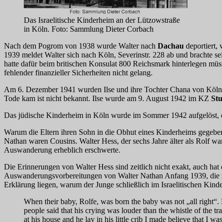
Das Israelitische Kinderheim an der Lützowstraße
in Köln. Foto: Sammlung Dieter Corbach
Nach dem Pogrom von 1938 wurde Walter nach
Dachau
deportiert,
1939 meldet Walter sich nach Köln, Severinstr. 228 ab und brachte s
hatte dafür beim britischen Konsulat 800 Reichsmark hinterlegen müs
fehlender finanzieller Sicherheiten nicht gelang.
Am 6. Dezember 1941 wurden Ilse und ihre Tochter Chana von Köln aus
Tode kam ist nicht bekannt. Ilse wurde am 9. August 1942 im KZ
Stu
Das jüdische Kinderheim in Köln wurde im Sommer 1942 aufgelöst, di
Warum die Eltern ihren Sohn in die Obhut eines Kinderheims gegeben 
Nathan waren Cousins. Walter Hess, der sechs Jahre älter als Rolf wa
Auswanderung erheblich erschwerte.
Die Erinnerungen von Walter Hess sind zeitlich nicht exakt, auch hat e
Auswanderungsvorbereitungen von Walter Nathan Anfang 1939, die zu d
Erklärung liegen, warum der Junge schließlich im Israelitischen Kin
When their baby, Rolfe, was born the baby was not „all right“. H
people said that his crying was louder than the whistle of the t
at his house and he lay in his little crib I made believe that I 