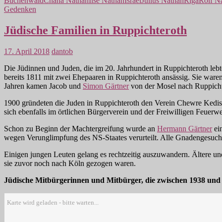
Buchenwald
Chana Nathan
Ilse Nathan
Israel
Julius Nathan
Riga
Rolf N
Gedenken
Jüdische Familien in Ruppichteroth
17. April 2018
dantob
Die Jüdinnen und Juden, die im 20. Jahrhundert in Ruppichteroth leb
bereits 1811 mit zwei Ehepaaren in Ruppichteroth ansässig. Sie war
Jahren kamen Jacob und
Simon Gärtner
von der Mosel nach Ruppichte
1900 gründeten die Juden in Ruppichteroth den Verein Chewre Kedisc
sich ebenfalls im örtlichen Bürgerverein und der Freiwilligen Feuerw
Schon zu Beginn der Machtergreifung wurde an
Hermann Gärtner
ein
wegen Verunglimpfung des NS-Staates verurteilt. Alle Gnadengesuch
Einigen jungen Leuten gelang es rechtzeitig auszuwandern. Ältere un
sie zuvor noch nach Köln gezogen waren.
Jüdische Mitbürgerinnen und Mitbürger, die zwischen 1938 und
Karte wird geladen - bitte warten...