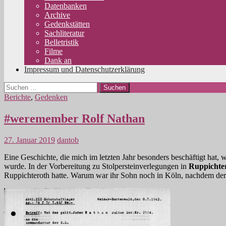
Datenbanken
Archive
Gedenkstätten
Sachliteratur
Belletristik
Filme
Dank an
Impressum und Datenschutzerklärung
Suchen
nach:
Berichte
,
Gedenken
#weremember Rolf Nathan
27. Januar 2019
dantob
Eine Geschichte, die mich im letzten Jahr besonders beschäftigt hat, 
wurde. In der Vorbereitung zu Stolpersteinverlegungen in
Ruppichte
Ruppichteroth hatte. Warum war ihr Sohn noch in Köln, nachdem de