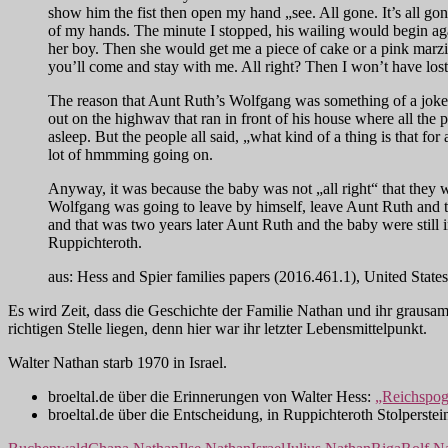
show him the fist then open my hand „see. All gone. It’s all go
of my hands. The minute I stopped, his wailing would begin agai
her boy. Then she would get me a piece of cake or a pink marz
you’ll come and stay with me. All right? Then I won’t have lost
The reason that Aunt Ruth’s Wolfgang was something of a joke i
out on the highwav that ran in front of his house where all the
asleep. But the people all said, „what kind of a thing is that
lot of hmmming going on.
Anyway, it was because the baby was not „all right“ that they w
Wolfgang was going to leave by himself, leave Aunt Ruth and th
and that was two years later Aunt Ruth and the baby were still 
Ruppichteroth.
aus: Hess and Spier families papers (2016.461.1), United St
Es wird Zeit, dass die Geschichte der Familie Nathan und ihr grausam
richtigen Stelle liegen, denn hier war ihr letzter Lebensmittelpunkt.
Walter Nathan starb 1970 in Israel.
broeltal.de über die Erinnerungen von Walter Hess:
„Reichspogr
broeltal.de über die Entscheidung, in Ruppichteroth Stolperstei