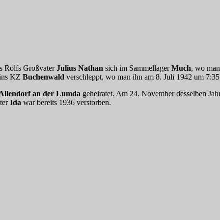
s Rolfs Großvater
Julius Nathan
sich im Sammellager
Much
, wo man
 ins KZ
Buchenwald
verschleppt, wo man ihn am 8. Juli 1942 um 7:3
Allendorf an der Lumda
geheiratet. Am 24. November desselben Jahr
tter
Ida
war bereits 1936 verstorben.