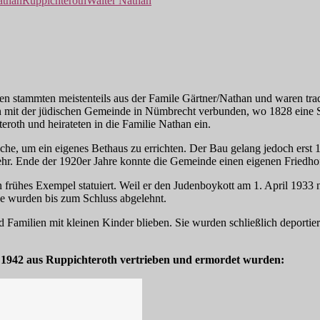
athan
Ruppichteroth
Walter Nathan
ten stammten meistenteils aus der Famile Gärtner/Nathan und waren trad
en mit der jüdischen Gemeinde in Nümbrecht verbunden, wo 1828 eine 
roth und heirateten in die Familie Nathan ein.
he, um ein eigenes Bethaus zu errichten. Der Bau gelang jedoch erst 
ehr. Ende der 1920er Jahre konnte die Gemeinde einen eigenen Friedhof
 frühes Exempel statuiert. Weil er den Judenboykott am 1. April 1933
e wurden bis zum Schluss abgelehnt.
d Familien mit kleinen Kinder blieben. Sie wurden schließlich deporti
 1942 aus Ruppichteroth vertrieben und ermordet wurden: