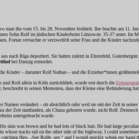
 wo man ihn vom 15. bis 28. November festhielt. Ilse brachte am 11. J
einen Sohn Rolf im jüdischen Kinderheim Lützowstr. 35-37 unter. Im M
sen. Fortan versuchte er verzweifelt seine Frau und die Kinder nachzuh
 nach Riga deportiert. Sie hatten zuletzt in Ehrenfeld, Gutenbergstr
tthof
bei Danzig ermordet.
e Kinder – darunter Rolf Nathan – und die Erzieher*innen größtenteil
und Rolf allein in Köln zurückblieb, wurde erst durch die
Erinnerung
r, beschreibt in seinen Memoiren, dass der Kleine eine Behinderung hat
r Namen verändert – ob absichtlich oder weil sie mit der Zeit in seiner E
er Zeit stattfanden, als Chana geboren wurde, nicht Rolf. Dennoch spr
derheim untergebracht wurde.
is skin was brown and he had lots of black hair. He had large peculiar 
rain whose tracks rail on the other side of the highway. I could sometim
was catching flies. „See Rolfe, see,“ and I would quickly whisk my hand t