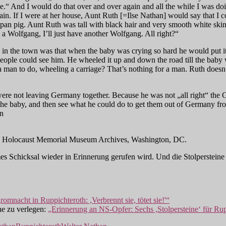
ne.“ And I would do that over and over again and all the while I was do
n. If I were at her house, Aunt Ruth [=Ilse Nathan] would say that I cou
ipan pig. Aunt Ruth was tall with black hair and very smooth white sk
 a Wolfgang, I’ll just have another Wolfgang. All right?“
n the town was that when the baby was crying so hard he would put it i
 people could see him. He wheeled it up and down the road till the baby
 for a man to do, wheeling a carriage? That’s nothing for a man. Ruth 
ere not leaving Germany together. Because he was not „all right“ the G
e baby, and then see what he could do to get them out of Germany from 
in
ates Holocaust Memorial Museum Archives, Washington, DC.
es Schicksal wieder in Erinnerung gerufen wird. Und die Stolpersteine
omnacht in Ruppichteroth: ,Verbrennt sie, tötet sie!'“
ne zu verlegen:
„Erinnerung an NS-Opfer: Sechs ,Stolpersteine‘ für Ru