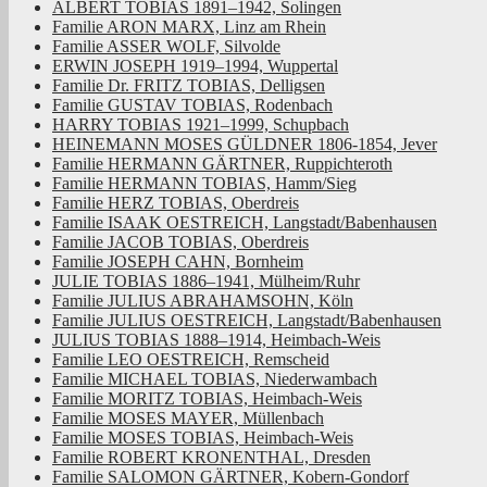
ALBERT TOBIAS 1891–1942, Solingen
Familie ARON MARX, Linz am Rhein
Familie ASSER WOLF, Silvolde
ERWIN JOSEPH 1919–1994, Wuppertal
Familie Dr. FRITZ TOBIAS, Delligsen
Familie GUSTAV TOBIAS, Rodenbach
HARRY TOBIAS 1921–1999, Schupbach
HEINEMANN MOSES GÜLDNER 1806-1854, Jever
Familie HERMANN GÄRTNER, Ruppichteroth
Familie HERMANN TOBIAS, Hamm/Sieg
Familie HERZ TOBIAS, Oberdreis
Familie ISAAK OESTREICH, Langstadt/Babenhausen
Familie JACOB TOBIAS, Oberdreis
Familie JOSEPH CAHN, Bornheim
JULIE TOBIAS 1886–1941, Mülheim/Ruhr
Familie JULIUS ABRAHAMSOHN, Köln
Familie JULIUS OESTREICH, Langstadt/Babenhausen
JULIUS TOBIAS 1888–1914, Heimbach-Weis
Familie LEO OESTREICH, Remscheid
Familie MICHAEL TOBIAS, Niederwambach
Familie MORITZ TOBIAS, Heimbach-Weis
Familie MOSES MAYER, Müllenbach
Familie MOSES TOBIAS, Heimbach-Weis
Familie ROBERT KRONENTHAL, Dresden
Familie SALOMON GÄRTNER, Kobern-Gondorf