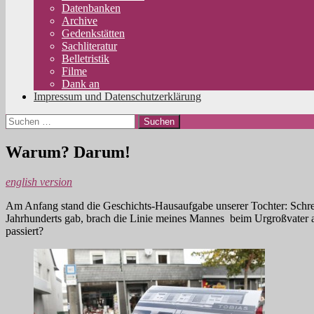
Datenbanken
Archive
Gedenkstätten
Sachliteratur
Belletristik
Filme
Dank an
Impressum und Datenschutzerklärung
Suchen
nach:
Warum? Darum!
english version
Am Anfang stand die Geschichts-Hausaufgabe unserer Tochter: Schrei
Jahrhunderts gab, brach die Linie meines Mannes beim Urgroßvater
passiert?