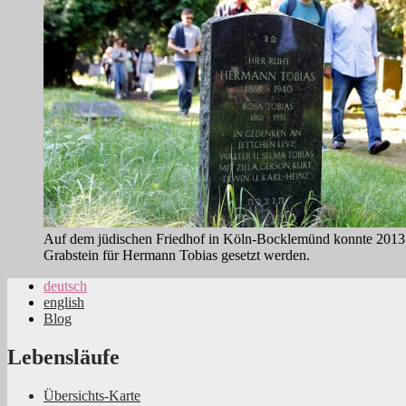
Auf dem jüdischen Friedhof in Köln-Bocklemünd konnte 2013
Grabstein für Hermann Tobias gesetzt werden.
deutsch
english
Jüdische Familiengeschichte aus dem Rhei
Blog
Lebensläufe
Übersichts-Karte