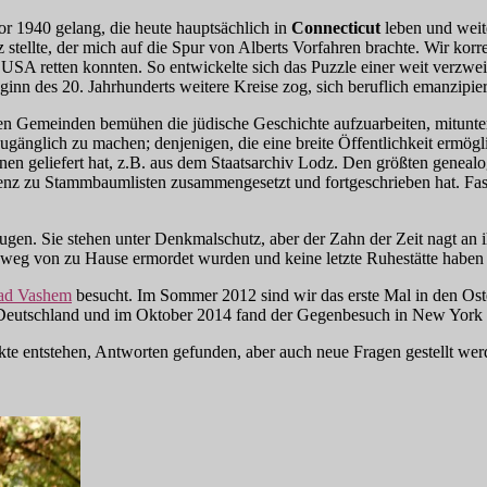
r 1940 gelang, die heute hauptsächlich in
Connecticut
leben und weit
 stellte, der mich auf die Spur von Alberts Vorfahren brachte. Wir kor
 USA retten konnten. So entwickelte sich das Puzzle einer weit verzwe
ginn des 20. Jahrhunderts weitere Kreise zog, sich beruflich emanzipie
 ihren Gemeinden bemühen die jüdische Geschichte aufzuarbeiten, mitunte
nglich zu machen; denjenigen, die eine breite Öffentlichkeit ermöglich
ionen geliefert hat, z.B. aus dem Staatsarchiv Lodz. Den größten genea
z zu Stammbaumlisten zusammengesetzt und fortgeschrieben hat. Fast
Zeugen. Sie stehen unter Denkmalschutz, aber der Zahn der Zeit nagt a
t weg von zu Hause ermordet wurden und keine letzte Ruhestätte haben 
ad Vashem
besucht. Im Sommer 2012 sind wir das erste Mal in den O
 Deutschland und im Oktober 2014 fand der Gegenbesuch in New York u
akte entstehen, Antworten gefunden, aber auch neue Fragen gestellt we