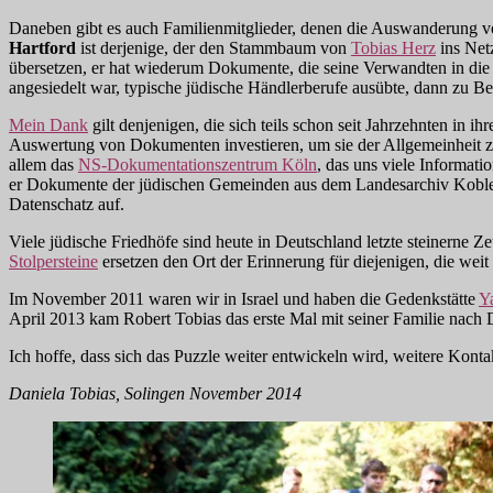
Daneben gibt es auch Familienmitglieder, denen die Auswanderung vo
Hartford
ist derjenige, der den Stammbaum von
Tobias Herz
ins Netz
übersetzen, er hat wiederum Dokumente, die seine Verwandten in die
angesiedelt war, typische jüdische Händlerberufe ausübte, dann zu Be
Mein Dank
gilt denjenigen, die sich teils schon seit Jahrzehnten in
Auswertung von Dokumenten investieren, um sie der Allgemeinheit zugä
allem das
NS-Dokumentationszentrum Köln
, das uns viele Informat
er Dokumente der jüdischen Gemeinden aus dem Landesarchiv Koblen
Datenschatz auf.
Viele jüdische Friedhöfe sind heute in Deutschland letzte steinerne 
Stolpersteine
ersetzen den Ort der Erinnerung für diejenigen, die wei
Im November 2011 waren wir in Israel und haben die Gedenkstätte
Y
April 2013 kam Robert Tobias das erste Mal mit seiner Familie nach
Ich hoffe, dass sich das Puzzle weiter entwickeln wird, weitere Kont
Daniela Tobias, Solingen November 2014