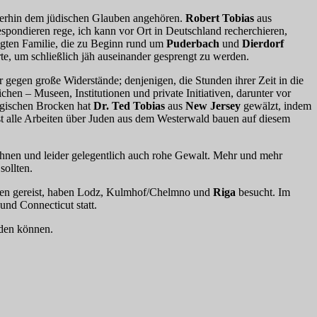
erhin dem jüdischen Glauben angehören.
Robert Tobias
aus
respondieren rege, ich kann vor Ort in Deutschland recherchieren,
igten Familie, die zu Beginn rund um
Puderbach
und
Dierdorf
rte, um schließlich jäh auseinander gesprengt zu werden.
r gegen große Widerstände; denjenigen, die Stunden ihrer Zeit in die
en – Museen, Institutionen und private Initiativen, darunter vor
logischen Brocken hat
Dr. Ted Tobias
aus
New Jersey
gewälzt, indem
 alle Arbeiten über Juden aus dem Westerwald bauen auf diesem
n ihnen und leider gelegentlich auch rohe Gewalt. Mehr und mehr
sollten.
sten gereist, haben Lodz, Kulmhof/Chelmno und
Riga
besucht. Im
nd Connecticut statt.
rden können.