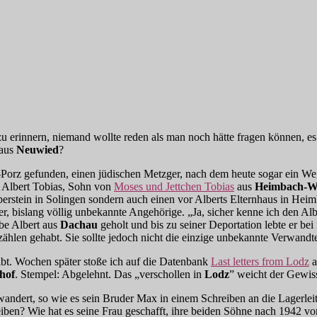
 erinnern, niemand wollte reden als man noch hätte fragen können, es 
 aus
Neuwied
?
Porz gefunden, einen jüdischen Metzger, nach dem heute sogar ein Weg
 Albert Tobias, Sohn von
Moses und Jettchen Tobias
aus
Heimbach-W
olperstein in Solingen sondern auch einen vor Alberts Elternhaus in H
r, bislang völlig unbekannte Angehörige. „Ja, sicher kenne ich den Alb
be Albert aus
Dachau
geholt und bis zu seiner Deportation lebte er bei 
erzählen gehabt. Sie sollte jedoch nicht die einzige unbekannte Verwand
bt. Wochen später stoße ich auf die Datenbank
Last letters from Lodz
a
hof
. Stempel: Abgelehnt. Das „verschollen in
Lodz
” weicht der Gewis
wandert, so wie es sein Bruder Max in einem Schreiben an die Lagerlei
en? Wie hat es seine Frau geschafft, ihre beiden Söhne nach 1942 v