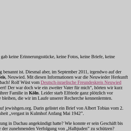
gab keine Erinnerungsstücke, keine Fotos, keine Briefe, keine
 benannt ist. Diesmal aber, im September 2011, irgendwo auf der
eis
, Neuwied. Mit diesen Informationen war die Neuwieder Herkunft
eimbach! Rolf Wüst vom
Deutsch-israelische Freundeskreis Neuwied
ert! Der war doch wie ein zweiter Vater für mich“, hörten wir kurz
ihrer Familie in
Köln
. Leider starb Elfriede ganz plötzlich vor
te bleiben, die wir im Laufe unserer Recherche kennenlernten.
uf jewishgen.org. Darin gelistet ein Brief von Albert Tobias vom 2.
sheit „vergast in Kulmhof Anfang Mai 1942”.
tung in Dachau angekündigt hatte? Wie konnte er sein Geschäft bis
or der zunehmenden Verfolgung von „Halbjuden” zu schützen?