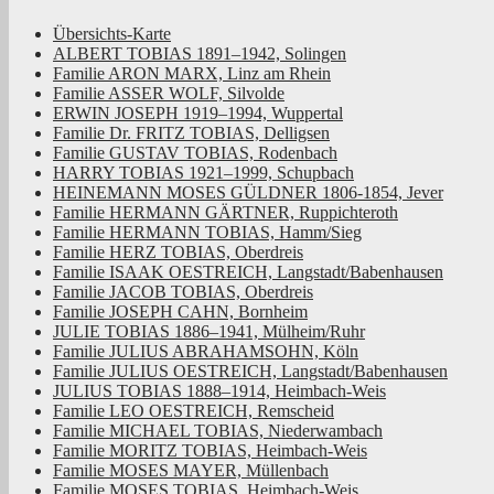
Übersichts-Karte
ALBERT TOBIAS 1891–1942, Solingen
Familie ARON MARX, Linz am Rhein
Familie ASSER WOLF, Silvolde
ERWIN JOSEPH 1919–1994, Wuppertal
Familie Dr. FRITZ TOBIAS, Delligsen
Familie GUSTAV TOBIAS, Rodenbach
HARRY TOBIAS 1921–1999, Schupbach
HEINEMANN MOSES GÜLDNER 1806-1854, Jever
Familie HERMANN GÄRTNER, Ruppichteroth
Familie HERMANN TOBIAS, Hamm/Sieg
Familie HERZ TOBIAS, Oberdreis
Familie ISAAK OESTREICH, Langstadt/Babenhausen
Familie JACOB TOBIAS, Oberdreis
Familie JOSEPH CAHN, Bornheim
JULIE TOBIAS 1886–1941, Mülheim/Ruhr
Familie JULIUS ABRAHAMSOHN, Köln
Familie JULIUS OESTREICH, Langstadt/Babenhausen
JULIUS TOBIAS 1888–1914, Heimbach-Weis
Familie LEO OESTREICH, Remscheid
Familie MICHAEL TOBIAS, Niederwambach
Familie MORITZ TOBIAS, Heimbach-Weis
Familie MOSES MAYER, Müllenbach
Familie MOSES TOBIAS, Heimbach-Weis