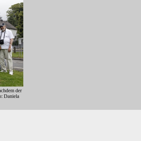
achdem der
o: Daniela
nland