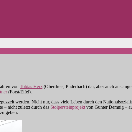
hfahren von
Tobias Herz
(Oberdreis, Puderbach) dar, aber auch aus ange
tner
(Forst/Eifel).
zzelt werden. Nicht nur, dass viele Leben durch den Nationalsozialis
e – nicht zuletzt durch das
Stolpersteinprojekt
von Gunter Demnig – auf
 zu geben.