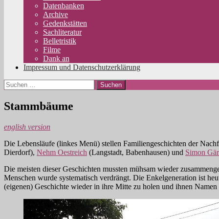
Datenbanken
Archive
Gedenkstätten
Sachliteratur
Belletristik
Filme
Dank an
Impressum und Datenschutzerklärung
Suchen
nach:
Stammbäume
english version
Die Lebensläufe (linkes Menü) stellen Familiengeschichten der Nac
Dierdorf),
Nehm Oestreich
(Langstadt, Babenhausen) und
Simon Gär
Die meisten dieser Geschichten mussten mühsam wieder zusammengepu
Menschen wurde systematisch verdrängt. Die Enkelgeneration ist heut
(eigenen) Geschichte wieder in ihre Mitte zu holen und ihnen Namen