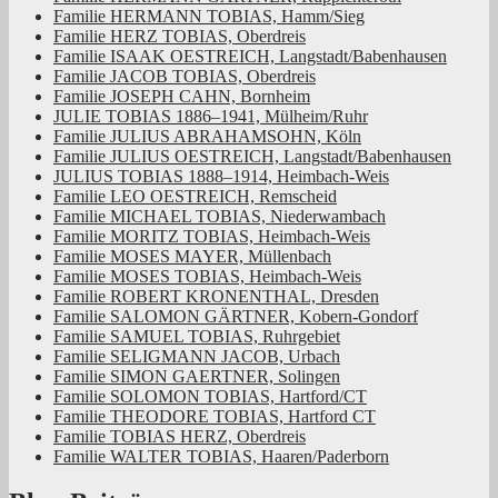
Familie HERMANN TOBIAS, Hamm/Sieg
Familie HERZ TOBIAS, Oberdreis
Familie ISAAK OESTREICH, Langstadt/Babenhausen
Familie JACOB TOBIAS, Oberdreis
Familie JOSEPH CAHN, Bornheim
JULIE TOBIAS 1886–1941, Mülheim/Ruhr
Familie JULIUS ABRAHAMSOHN, Köln
Familie JULIUS OESTREICH, Langstadt/Babenhausen
JULIUS TOBIAS 1888–1914, Heimbach-Weis
Familie LEO OESTREICH, Remscheid
Familie MICHAEL TOBIAS, Niederwambach
Familie MORITZ TOBIAS, Heimbach-Weis
Familie MOSES MAYER, Müllenbach
Familie MOSES TOBIAS, Heimbach-Weis
Familie ROBERT KRONENTHAL, Dresden
Familie SALOMON GÄRTNER, Kobern-Gondorf
Familie SAMUEL TOBIAS, Ruhrgebiet
Familie SELIGMANN JACOB, Urbach
Familie SIMON GAERTNER, Solingen
Familie SOLOMON TOBIAS, Hartford/CT
Familie THEODORE TOBIAS, Hartford CT
Familie TOBIAS HERZ, Oberdreis
Familie WALTER TOBIAS, Haaren/Paderborn