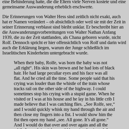
eine Behinderung hatte, die die Eltern viele Nerven kostete und eine
gemeinsame Auswanderung erheblich erschwerte.
Die Erinnerungen von Walter Hess sind zeitlich nicht exakt, auch
hat er Namen verändert – ob absichtlich oder weil sie mit der Zeit in
seiner Erinnerung verblasst sind bleibt unklar. Er beschreibt hier an
die Auswanderungsvorbereitungen von Walter Nathan Anfang
1939, die zu der Zeit stattfanden, als Chana geboren wurde, nicht
Rolf. Dennoch spricht er hier offensichtlich von Rolf und darin wird
auch die Erklärung liegen, warum der Junge schließlich im
Israelitischen Kinderheim untergebracht wurde.
When their baby, Rolfe, was born the baby was not
„all right“. His skin was brown and he had lots of black
hair. He had large peculiar eyes and his face was all
flat. And he cried all the time. Some people said that his
crying was louder than the whistle of the train whose
tracks rail on the other side of the highway. I could
sometimes stop his crying with a stupid game. When he
visited or I was at his house and he lay in his little crib I
made believe that I was catching flies. „See Rolfe, see,“
and I would quickly whisk my hand through the air and
then close my fingers into a fist. I would show him the
fist then open my hand „see. All gone. It’s all gone.“
And I would do that over and over again and all the