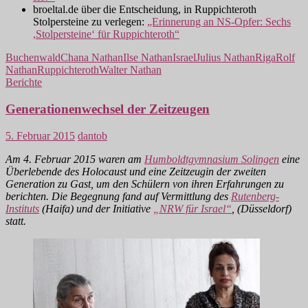
broeltal.de über die Entscheidung, in Ruppichteroth
Stolpersteine zu verlegen:
„Erinnerung an NS-Opfer: Sechs
,Stolpersteine‘ für Ruppichteroth“
Buchenwald
Chana Nathan
Ilse Nathan
Israel
Julius Nathan
Riga
Rolf
Nathan
Ruppichteroth
Walter Nathan
Berichte
Generationenwechsel der Zeitzeugen
5. Februar 2015
dantob
Am 4. Februar 2015 waren am
Humboldtgymnasium Solingen
eine
Überlebende des Holocaust und eine Zeitzeugin der zweiten
Generation zu Gast, um den Schülern von ihren Erfahrungen zu
berichten. Die Begegnung fand auf Vermittlung des
Rutenberg-
Instituts
(Haifa) und der Initiative
„NRW für Israel“
, (Düsseldorf)
statt.