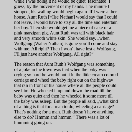
while I was doing it he would be quiet, fascinated, I
guess, by the movement of my hands. The minute I
stopped, his wailing would begin again. If I were at her
house, Aunt Ruth [=Ilse Nathan] would say that I could
not leave, I would have to stay all the time and entertain
her boy. Then she would get me a piece of cake or a
pink marzipan pig. Aunt Ruth was tall with black hair
and very smooth white skin. She would say, „when
Wolfgang [Walter Nathan] is gone you’ll come and stay
with me. All right? Then I won’t have lost a Wolfgang,
I’ll just have another Wolfgang. All right?“
The reason that Aunt Ruth’s Wolfgang was something
of a joke in the town was that when the baby was
crying so hard he would put it in the little cream colored
carriage and wheel the baby right out on the highwav
that ran in front of his house where all the people could
see him. He wheeled it up and down the road till the
baby was quiet and then he wheeled it some more till
the baby was asleep. But the people all said, „what kind
of a thing is that for a man to do, wheeling a carriage?
That’s nothing for a man. Ruth doesn’t have anything
else to do? Hmmm and hmmm.“ There was a lot of
hmmming going on.