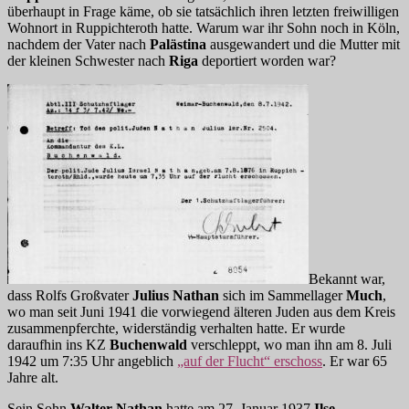
überhaupt in Frage käme, ob sie tatsächlich ihren letzten freiwilligen
Wohnort in Ruppichteroth hatte. Warum war ihr Sohn noch in Köln,
nachdem der Vater nach
Palästina
ausgewandert und die Mutter mit
der kleinen Schwester nach
Riga
deportiert worden war?
Bekannt war,
dass Rolfs Großvater
Julius Nathan
sich im Sammellager
Much
,
wo man seit Juni 1941 die vorwiegend älteren Juden aus dem Kreis
zusammenpferchte, widerständig verhalten hatte. Er wurde
daraufhin ins KZ
Buchenwald
verschleppt, wo man ihn am 8. Juli
1942 um 7:35 Uhr angeblich
„auf der Flucht“ erschoss
. Er war 65
Jahre alt.
Sein Sohn
Walter Nathan
hatte am 27. Januar 1937
Ilse