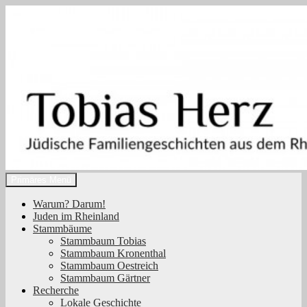
Zum
Inhalt
springen
Suchen
Primäres Menü
Tobias Herz
Warum? Darum!
Juden im Rheinland
Stammbäume
Stammbaum Tobias
Stammbaum Kronenthal
Stammbaum Oestreich
Stammbaum Gärtner
Recherche
Lokale Geschichte