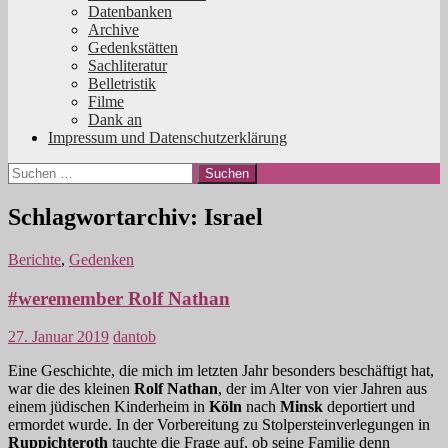
Datenbanken
Archive
Gedenkstätten
Sachliteratur
Belletristik
Filme
Dank an
Impressum und Datenschutzerklärung
Suchen
nach:
Schlagwortarchiv: Israel
Berichte
,
Gedenken
#weremember Rolf Nathan
27. Januar 2019
dantob
Eine Geschichte, die mich im letzten Jahr besonders beschäftigt hat,
war die des kleinen
Rolf Nathan
, der im Alter von vier Jahren aus
einem jüdischen Kinderheim in
Köln
nach
Minsk
deportiert und
ermordet wurde. In der Vorbereitung zu Stolpersteinverlegungen in
Ruppichteroth
tauchte die Frage auf, ob seine Familie denn