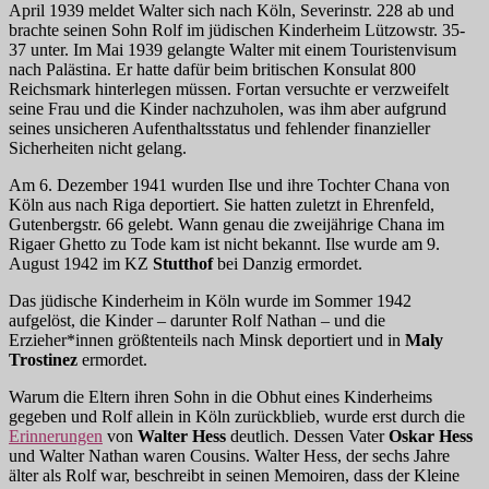
April 1939 meldet Walter sich nach Köln, Severinstr. 228 ab und
brachte seinen Sohn Rolf im jüdischen Kinderheim Lützowstr. 35-
37 unter. Im Mai 1939 gelangte Walter mit einem Touristenvisum
nach Palästina. Er hatte dafür beim britischen Konsulat 800
Reichsmark hinterlegen müssen. Fortan versuchte er verzweifelt
seine Frau und die Kinder nachzuholen, was ihm aber aufgrund
seines unsicheren Aufenthaltsstatus und fehlender finanzieller
Sicherheiten nicht gelang.
Am 6. Dezember 1941 wurden Ilse und ihre Tochter Chana von
Köln aus nach Riga deportiert. Sie hatten zuletzt in Ehrenfeld,
Gutenbergstr. 66 gelebt. Wann genau die zweijährige Chana im
Rigaer Ghetto zu Tode kam ist nicht bekannt. Ilse wurde am 9.
August 1942 im KZ
Stutthof
bei Danzig ermordet.
Das jüdische Kinderheim in Köln wurde im Sommer 1942
aufgelöst, die Kinder – darunter Rolf Nathan – und die
Erzieher*innen größtenteils nach Minsk deportiert und in
Maly
Trostinez
ermordet.
Warum die Eltern ihren Sohn in die Obhut eines Kinderheims
gegeben und Rolf allein in Köln zurückblieb, wurde erst durch die
Erinnerungen
von
Walter Hess
deutlich. Dessen Vater
Oskar Hess
und Walter Nathan waren Cousins. Walter Hess, der sechs Jahre
älter als Rolf war, beschreibt in seinen Memoiren, dass der Kleine