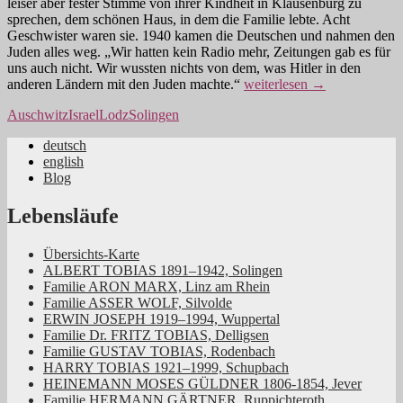
leiser aber fester Stimme von ihrer Kindheit in Klausenburg zu
sprechen, dem schönen Haus, in dem die Familie lebte. Acht
Geschwister waren sie. 1940 kamen die Deutschen und nahmen den
Juden alles weg. „Wir hatten kein Radio mehr, Zeitungen gab es für
uns auch nicht. Wir wussten nichts von dem, was Hitler in den
Generationenwechsel
anderen Ländern mit den Juden machte.“
weiterlesen
→
der
Auschwitz
Israel
Lodz
Solingen
Zeitzeugen
deutsch
english
Jüdische Familiengeschichte aus dem
Blog
Rheinland
Lebensläufe
Übersichts-Karte
ALBERT TOBIAS 1891–1942, Solingen
Familie ARON MARX, Linz am Rhein
Familie ASSER WOLF, Silvolde
ERWIN JOSEPH 1919–1994, Wuppertal
Familie Dr. FRITZ TOBIAS, Delligsen
Familie GUSTAV TOBIAS, Rodenbach
HARRY TOBIAS 1921–1999, Schupbach
HEINEMANN MOSES GÜLDNER 1806-1854, Jever
Familie HERMANN GÄRTNER, Ruppichteroth