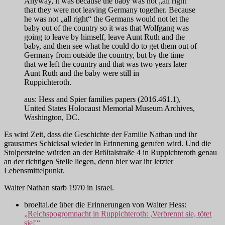
Anyway, it was because the baby was not „all right“
that they were not leaving Germany together. Because
he was not „all right“ the Germans would not let the
baby out of the country so it was that Wolfgang was
going to leave by himself, leave Aunt Ruth and the
baby, and then see what he could do to get them out of
Germany from outside the country, but by the time
that we left the country and that was two years later
Aunt Ruth and the baby were still in
Ruppichteroth.
aus: Hess and Spier families papers (2016.461.1),
United States Holocaust Memorial Museum Archives,
Washington, DC.
Es wird Zeit, dass die Geschichte der Familie Nathan und ihr
grausames Schicksal wieder in Erinnerung gerufen wird. Und die
Stolpersteine würden an der Bröltalstraße 4 in Ruppichteroth genau
an der richtigen Stelle liegen, denn hier war ihr letzter
Lebensmittelpunkt.
Walter Nathan starb 1970 in Israel.
broeltal.de über die Erinnerungen von Walter Hess:
„Reichspogromnacht in Ruppichteroth: ,Verbrennt sie, tötet
sie!'“