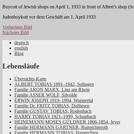
Boycott of Jewish shops on April 1, 1933 in front of Albert’s shop (
Judenboykott vor dem Geschäft am 1. April 1933
Vorheriges Bild
Nächstes Bild
deutsch
english
Jüdische Familiengeschichte aus dem Rhei
Blog
Lebensläufe
Übersichts-Karte
ALBERT TOBIAS 1891–1942, Solingen
Familie ARON MARX, Linz am Rhein
Familie ASSER WOLF, Silvolde
ERWIN JOSEPH 1919–1994, Wuppertal
Familie Dr. FRITZ TOBIAS, Delligsen
Familie GUSTAV TOBIAS, Rodenbach
HARRY TOBIAS 1921–1999, Schupbach
HEINEMANN MOSES GÜLDNER 1806-1854, Jever
Familie HERMANN GÄRTNER, Ruppichteroth
Familie HERMANN TOBIAS, Hamm/Sieg