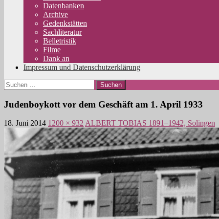
Datenbanken
Archive
Gedenkstätten
Sachliteratur
Belletristik
Filme
Dank an
Impressum und Datenschutzerklärung
Suchen
nach:
Judenboykott vor dem Geschäft am 1. April 1933
18. Juni 2014
1200 × 932
ALBERT TOBIAS 1891–1942, Solingen