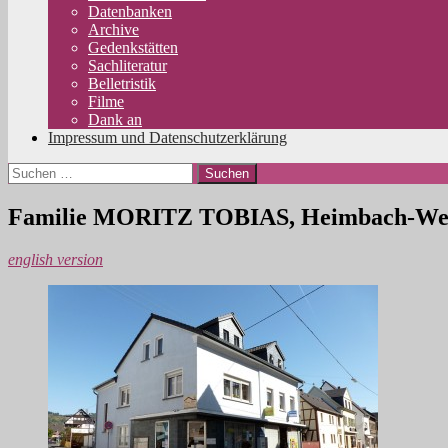
Datenbanken
Archive
Gedenkstätten
Sachliteratur
Belletristik
Filme
Dank an
Impressum und Datenschutzerklärung
Suchen
nach:
Familie MORITZ TOBIAS, Heimbach-We
english version