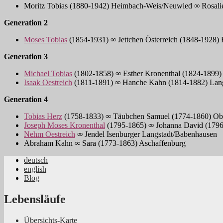
Moritz Tobias (1880-1942) Heimbach-Weis/Neuwied ∞ Rosali
Generation 2
Moses Tobias
(1854-1931) ∞ Jettchen Österreich (1848-1928
Generation 3
Michael Tobias
(1802-1858) ∞ Esther Kronenthal (1824-1899
Isaak Oestreich
(1811-1891) ∞ Hanche Kahn (1814-1882) Lan
Generation 4
Tobias Herz
(1758-1833) ∞ Täubchen Samuel (1774-1860) Obe
Joseph Moses Kronenthal
(1795-1865) ∞ Johanna David (1796
Nehm Oestreich
∞ Jendel Isenburger Langstadt/Babenhausen
Abraham Kahn ∞ Sara (1773-1863) Aschaffenburg
deutsch
english
Jüdische Familiengeschichte aus dem Rhei
Blog
Lebensläufe
Übersichts-Karte