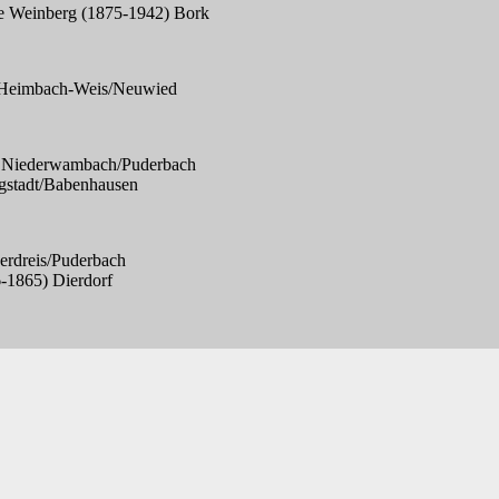
e Weinberg (1875-1942) Bork
) Heimbach-Weis/Neuwied
) Niederwambach/Puderbach
gstadt/Babenhausen
rdreis/Puderbach
-1865) Dierdorf
nland