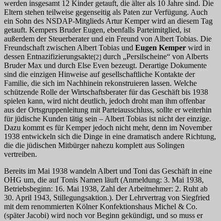
werden insgesamt 12 Kinder getauft, die älter als 10 Jahre sind. Die
Eltern stehen teilweise gegenseitig als Paten zur Verfügung. Auch
ein Sohn des NSDAP-Mitglieds Artur Kemper wird an diesem Tag
getauft. Kempers Bruder Eugen, ebenfalls Parteimitglied, ist
außerdem der Steuerberater und ein Freund von Albert Tobias. Die
Freundschaft zwischen Albert Tobias und
Eugen Kemper
wird in
dessen Entnazifizierungsakte
durch „Persilscheine“ von Alberts
[2]
Bruder Max und durch Else Even bezeugt. Derartige Dokumente
sind die einzigen Hinweise auf gesellschaftliche Kontakte der
Familie, die sich im Nachhinein rekonstruieren lassen. Welche
schützende Rolle der Wirtschaftsberater für das Geschäft bis 1938
spielen kann, wird nicht deutlich, jedoch droht man ihm offenbar
aus der Ortsgruppenleitung mit Parteiausschluss, sollte er weiterhin
für jüdische Kunden tätig sein – Albert Tobias ist nicht der einzige.
Dazu kommt es für Kemper jedoch nicht mehr, denn im November
1938 entwickeln sich die Dinge in eine dramatisch andere Richtung,
die die jüdischen Mitbürger nahezu komplett aus Solingen
vertreiben.
Bereits im Mai 1938 wandeln Albert und Toni das Geschäft in eine
OHG um, die auf Tonis Namen läuft (Anmeldung: 3. Mai 1938,
Betriebsbeginn: 16. Mai 1938, Zahl der Arbeitnehmer: 2. Ruht ab
30. April 1943, Stillegungsaktion.). Der Lehrvertrag von Siegfried
mit dem renommierten Kölner Konfektionshaus Michel & Co.
(später Jacobi) wird noch vor Beginn gekündigt, und so muss er