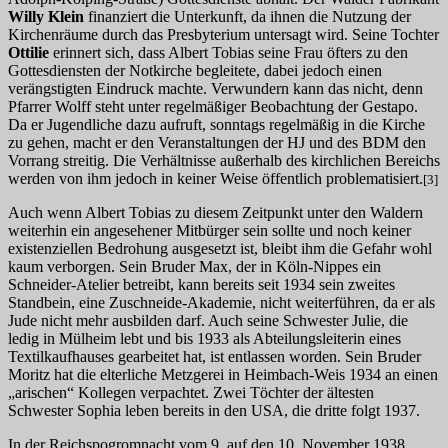
Willy Klein
finanziert die Unterkunft, da ihnen die Nutzung der
Kirchenräume durch das Presbyterium untersagt wird. Seine Tochter
Ottilie
erinnert sich, dass Albert Tobias seine Frau öfters zu den
Gottesdiensten der Notkirche begleitete, dabei jedoch einen
verängstigten Eindruck machte. Verwundern kann das nicht, denn
Pfarrer Wolff steht unter regelmäßiger Beobachtung der Gestapo.
Da er Jugendliche dazu aufruft, sonntags regelmäßig in die Kirche
zu gehen, macht er den Veranstaltungen der HJ und des BDM den
Vorrang streitig. Die Verhältnisse außerhalb des kirchlichen Bereichs
werden von ihm jedoch in keiner Weise öffentlich problematisiert.
[3]
Auch wenn Albert Tobias zu diesem Zeitpunkt unter den Waldern
weiterhin ein angesehener Mitbürger sein sollte und noch keiner
existenziellen Bedrohung ausgesetzt ist, bleibt ihm die Gefahr wohl
kaum verborgen. Sein Bruder Max, der in Köln-Nippes ein
Schneider-Atelier betreibt, kann bereits seit 1934 sein zweites
Standbein, eine Zuschneide-Akademie, nicht weiterführen, da er als
Jude nicht mehr ausbilden darf. Auch seine Schwester Julie, die
ledig in Mülheim lebt und bis 1933 als Abteilungsleiterin eines
Textilkaufhauses gearbeitet hat, ist entlassen worden. Sein Bruder
Moritz hat die elterliche Metzgerei in Heimbach-Weis 1934 an einen
„arischen“ Kollegen verpachtet. Zwei Töchter der ältesten
Schwester Sophia leben bereits in den USA, die dritte folgt 1937.
In der Reichspogromnacht vom 9. auf den 10. November 1938