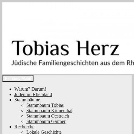
Zum
Inhalt
springen
Suchen
Primäres Menü
Tobias Herz
Warum? Darum!
Juden im Rheinland
Stammbäume
Stammbaum Tobias
Stammbaum Kronenthal
Stammbaum Oestreich
Stammbaum Gärtner
Recherche
Lokale Geschichte