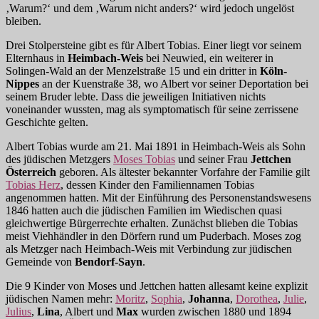
‚Warum?‘ und dem ‚Warum nicht anders?‘ wird jedoch ungelöst
bleiben.
Drei Stolpersteine gibt es für Albert Tobias. Einer liegt vor seinem
Elternhaus in
Heimbach-Weis
bei Neuwied, ein weiterer in
Solingen-Wald an der Menzelstraße 15 und ein dritter in
Köln-
Nippes
an der Kuenstraße 38, wo Albert vor seiner Deportation bei
seinem Bruder lebte. Dass die jeweiligen Initiativen nichts
voneinander wussten, mag als symptomatisch für seine zerrissene
Geschichte gelten.
Albert Tobias wurde am 21. Mai 1891 in Heimbach-Weis als Sohn
des jüdischen Metzgers
Moses Tobias
und seiner Frau
Jettchen
Österreich
geboren. Als ältester bekannter Vorfahre der Familie gilt
Tobias Herz
, dessen Kinder den Familiennamen Tobias
angenommen hatten. Mit der Einführung des Personenstandswesens
1846 hatten auch die jüdischen Familien im Wiedischen quasi
gleichwertige Bürgerrechte erhalten. Zunächst blieben die Tobias
meist Viehhändler in den Dörfern rund um Puderbach. Moses zog
als Metzger nach Heimbach-Weis mit Verbindung zur jüdischen
Gemeinde von
Bendorf-Sayn
.
Die 9 Kinder von Moses und Jettchen hatten allesamt keine explizit
jüdischen Namen mehr:
Moritz
,
Sophia
,
Johanna
,
Dorothea
,
Julie
,
Julius
,
Lina
, Albert und
Max
wurden zwischen 1880 und 1894