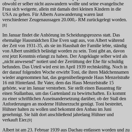
obwohl er selber nicht auswandern wollte und seine evangelische
Frau sich weigerte, allein mit damals drei kleinen Kindern in die
USA zu gehen. Für Alberts Auswanderung waren laut
verschiedener Zeugenaussagen 20.000,- RM zurückgelegt worden.
[8]
Im Januar findet die Anhörung im Scheidungsprozess statt. Das
ehemalige Hausmädchen Else Even sagt aus, von Albert während
der Zeit von 1931-35, als sie im Haushalt der Familie lebte, ständig
von Albert unsittlich belästigt worden zu sein. Toni gibt an, davon
erst jetzt Kenntnis erlangt zu haben. Der Angeklagte selber wird als
„nicht anwesend“ notiert und der Zerrüttung der Ehe für schuldig
befunden. Das Urteil wird erst im April 1939 rechtskräftig. Noch in
der darauf folgenden Woche erwirbt Toni, die ihren Mädchennamen
wieder angenommen hat, das gegenüberliegende Haus Menzelstraße
16 mit Hinterland. Ihr Vater, dem das Haus Menzelstraße 15
gehörte, war im Januar verstorben. Sie stellt einen Bauantrag für
einen Stallanbau, um das Gartenland zu bewirtschaften. Es kommt
zu einer schriftlichen Auseinandersetzung darüber, ob der Stall den
Anforderungen an moderne Hühnerzucht genügt. Toni bestreitet,
Hühner halten zu wollen und bekommt den Anbau im Juni
genehmigt. Sie hält dort anschließend jahrelang Hühner und
verkauft Eier.
[9]
Albert ist am 23. Februar 1939 aus Dachau entlassen worden und zu