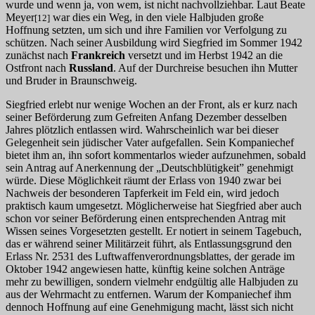
wurde und wenn ja, von wem, ist nicht nachvollziehbar. Laut Beate
Meyer
war dies ein Weg, in den viele Halbjuden große
[12]
Hoffnung setzten, um sich und ihre Familien vor Verfolgung zu
schützen. Nach seiner Ausbildung wird Siegfried im Sommer 1942
zunächst nach
Frankreich
versetzt und im Herbst 1942 an die
Ostfront nach
Russland
. Auf der Durchreise besuchen ihn Mutter
und Bruder in Braunschweig.
Siegfried erlebt nur wenige Wochen an der Front, als er kurz nach
seiner Beförderung zum Gefreiten Anfang Dezember desselben
Jahres plötzlich entlassen wird. Wahrscheinlich war bei dieser
Gelegenheit sein jüdischer Vater aufgefallen. Sein Kompaniechef
bietet ihm an, ihn sofort kommentarlos wieder aufzunehmen, sobald
sein Antrag auf Anerkennung der „Deutschblütigkeit” genehmigt
würde. Diese Möglichkeit räumt der Erlass von 1940 zwar bei
Nachweis der besonderen Tapferkeit im Feld ein, wird jedoch
praktisch kaum umgesetzt. Möglicherweise hat Siegfried aber auch
schon vor seiner Beförderung einen entsprechenden Antrag mit
Wissen seines Vorgesetzten gestellt. Er notiert in seinem Tagebuch,
das er während seiner Militärzeit führt, als Entlassungsgrund den
Erlass Nr. 2531 des Luftwaffenverordnungsblattes, der gerade im
Oktober 1942 angewiesen hatte, künftig keine solchen Anträge
mehr zu bewilligen, sondern vielmehr endgültig alle Halbjuden zu
aus der Wehrmacht zu entfernen. Warum der Kompaniechef ihm
dennoch Hoffnung auf eine Genehmigung macht, lässt sich nicht