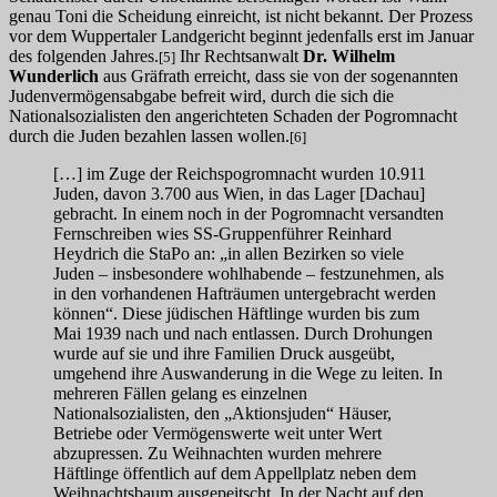
genau Toni die Scheidung einreicht, ist nicht bekannt. Der Prozess
vor dem Wuppertaler Landgericht beginnt jedenfalls erst im Januar
des folgenden Jahres.
Ihr Rechtsanwalt
Dr. Wilhelm
[5]
Wunderlich
aus Gräfrath erreicht, dass sie von der sogenannten
Judenvermögensabgabe befreit wird, durch die sich die
Nationalsozialisten den angerichteten Schaden der Pogromnacht
durch die Juden bezahlen lassen wollen.
[6]
[…] im Zuge der Reichspogromnacht wurden 10.911
Juden, davon 3.700 aus Wien, in das Lager [Dachau]
gebracht. In einem noch in der Pogromnacht versandten
Fernschreiben wies SS-Gruppenführer Reinhard
Heydrich die StaPo an: „in allen Bezirken so viele
Juden – insbesondere wohlhabende – festzunehmen, als
in den vorhandenen Hafträumen untergebracht werden
können“. Diese jüdischen Häftlinge wurden bis zum
Mai 1939 nach und nach entlassen. Durch Drohungen
wurde auf sie und ihre Familien Druck ausgeübt,
umgehend ihre Auswanderung in die Wege zu leiten. In
mehreren Fällen gelang es einzelnen
Nationalsozialisten, den „Aktionsjuden“ Häuser,
Betriebe oder Vermögenswerte weit unter Wert
abzupressen. Zu Weihnachten wurden mehrere
Häftlinge öffentlich auf dem Appellplatz neben dem
Weihnachtsbaum ausgepeitscht. In der Nacht auf den