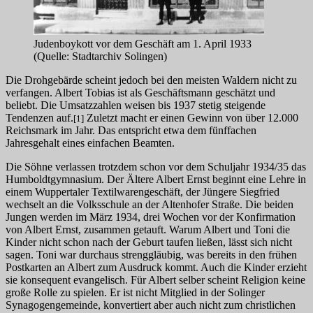
Judenboykott vor dem Geschäft am 1. April 1933
(Quelle: Stadtarchiv Solingen)
Die Drohgebärde scheint jedoch bei den meisten Waldern nicht zu
verfangen. Albert Tobias ist als Geschäftsmann geschätzt und
beliebt. Die Umsatzzahlen weisen bis 1937 stetig steigende
Tendenzen auf.
Zuletzt macht er einen Gewinn von über 12.000
[1]
Reichsmark im Jahr. Das entspricht etwa dem fünffachen
Jahresgehalt eines einfachen Beamten.
Die Söhne verlassen trotzdem schon vor dem Schuljahr 1934/35 das
Humboldtgymnasium. Der Ältere Albert Ernst beginnt eine Lehre in
einem Wuppertaler Textilwarengeschäft, der Jüngere Siegfried
wechselt an die Volksschule an der Altenhofer Straße. Die beiden
Jungen werden im März 1934, drei Wochen vor der Konfirmation
von Albert Ernst, zusammen getauft. Warum Albert und Toni die
Kinder nicht schon nach der Geburt taufen ließen, lässt sich nicht
sagen. Toni war durchaus strenggläubig, was bereits in den frühen
Postkarten an Albert zum Ausdruck kommt. Auch die Kinder erzieht
sie konsequent evangelisch. Für Albert selber scheint Religion keine
große Rolle zu spielen. Er ist nicht Mitglied in der Solinger
Synagogengemeinde, konvertiert aber auch nicht zum christlichen