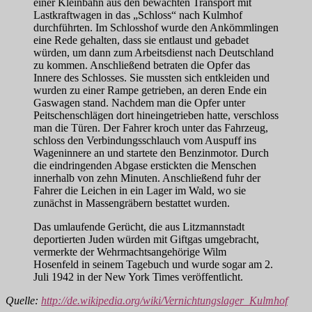
einer Kleinbahn aus den bewachten Transport mit
Lastkraftwagen in das „Schloss“ nach Kulmhof
durchführten. Im Schlosshof wurde den Ankömmlingen
eine Rede gehalten, dass sie entlaust und gebadet
würden, um dann zum Arbeitsdienst nach Deutschland
zu kommen. Anschließend betraten die Opfer das
Innere des Schlosses. Sie mussten sich entkleiden und
wurden zu einer Rampe getrieben, an deren Ende ein
Gaswagen stand. Nachdem man die Opfer unter
Peitschenschlägen dort hineingetrieben hatte, verschloss
man die Türen. Der Fahrer kroch unter das Fahrzeug,
schloss den Verbindungsschlauch vom Auspuff ins
Wageninnere an und startete den Benzinmotor. Durch
die eindringenden Abgase erstickten die Menschen
innerhalb von zehn Minuten. Anschließend fuhr der
Fahrer die Leichen in ein Lager im Wald, wo sie
zunächst in Massengräbern bestattet wurden.
Das umlaufende Gerücht, die aus Litzmannstadt
deportierten Juden würden mit Giftgas umgebracht,
vermerkte der Wehrmachtsangehörige Wilm
Hosenfeld in seinem Tagebuch und wurde sogar am 2.
Juli 1942 in der New York Times veröffentlicht.
Quelle:
http://de.wikipedia.org/wiki/Vernichtungslager_Kulmhof