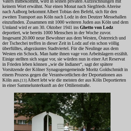
Vaters mitbekommt, wird in seinen privaten Aufzeichnungen mit
keinem Wort erwähnt. Nur einen Monat nach Siegfrieds Abreise
nach Aalborg bekommt Albert Tobias den Befehl, sich für den
zweiten Transport aus Köln nach Lodz in den Deutzer Messehallen
einzufinden. Zusammen mit 1000 weiteren Juden aus Köln und dem
Umland wird er am 30. Oktober 1941 ins
Ghetto von Lodz
deportiert, wie bereits 1000 Menschen in der Woche zuvor.
Insgesamt 20.000 neue Bewohner aus dem Westen, Österreich und
der Tschechei treffen in dieser Zeit in Lodz auf ein schon völlig
überfülltes, abgezäuntes Stadtviertel. Für die Neulinge aus dem
Westen ein Schock. Man hatte ihnen vage von Arbeitslagern erzählt.
Einige stellten sich sogar vor, sie würden nun in einer Art Reservat
in Frieden leben können „wie die Indianer“, sagt der spätere
Vorsitzende der Kölner Synagogengemeinde Moritz Goldschmidt in
einem Prozess gegen die Verantwortlichen der Deportationen aus
Köln aus.
Albert lebt wie die meisten der aus Köln Deportierten
[13]
in einer Sammelunterkunft an der Ottilienstraße.