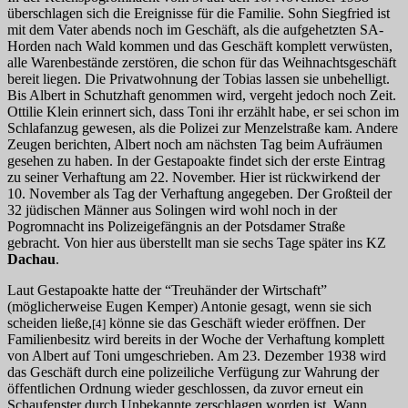
überschlagen sich die Ereignisse für die Familie. Sohn Siegfried ist
mit dem Vater abends noch im Geschäft, als die aufgehetzten SA-
Horden nach Wald kommen und das Geschäft komplett verwüsten,
alle Warenbestände zerstören, die schon für das Weihnachtsgeschäft
bereit liegen. Die Privatwohnung der Tobias lassen sie unbehelligt.
Bis Albert in Schutzhaft genommen wird, vergeht jedoch noch Zeit.
Ottilie Klein erinnert sich, dass Toni ihr erzählt habe, er sei schon im
Schlafanzug gewesen, als die Polizei zur Menzelstraße kam. Andere
Zeugen berichten, Albert noch am nächsten Tag beim Aufräumen
gesehen zu haben. In der Gestapoakte findet sich der erste Eintrag
zu seiner Verhaftung am 22. November. Hier ist rückwirkend der
10. November als Tag der Verhaftung angegeben. Der Großteil der
32 jüdischen Männer aus Solingen wird wohl noch in der
Pogromnacht ins Polizeigefängnis an der Potsdamer Straße
gebracht. Von hier aus überstellt man sie sechs Tage später ins KZ
Dachau
.
Laut Gestapoakte hatte der “Treuhänder der Wirtschaft”
(möglicherweise Eugen Kemper) Antonie gesagt, wenn sie sich
scheiden ließe,
könne sie das Geschäft wieder eröffnen. Der
[4]
Familienbesitz wird bereits in der Woche der Verhaftung komplett
von Albert auf Toni umgeschrieben. Am 23. Dezember 1938 wird
das Geschäft durch eine polizeiliche Verfügung zur Wahrung der
öffentlichen Ordnung wieder geschlossen, da zuvor erneut ein
Schaufenster durch Unbekannte zerschlagen worden ist. Wann