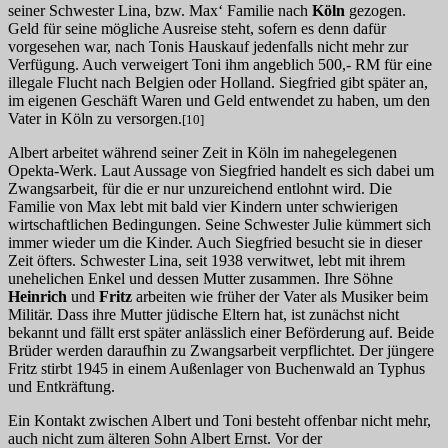
seiner Schwester Lina, bzw. Max‘ Familie nach
Köln
gezogen.
Geld für seine mögliche Ausreise steht, sofern es denn dafür
vorgesehen war, nach Tonis Hauskauf jedenfalls nicht mehr zur
Verfügung. Auch verweigert Toni ihm angeblich 500,- RM für eine
illegale Flucht nach Belgien oder Holland. Siegfried gibt später an,
im eigenen Geschäft Waren und Geld entwendet zu haben, um den
Vater in Köln zu versorgen.
[10]
Albert arbeitet während seiner Zeit in Köln im nahegelegenen
Opekta-Werk. Laut Aussage von Siegfried handelt es sich dabei um
Zwangsarbeit, für die er nur unzureichend entlohnt wird. Die
Familie von Max lebt mit bald vier Kindern unter schwierigen
wirtschaftlichen Bedingungen. Seine Schwester Julie kümmert sich
immer wieder um die Kinder. Auch Siegfried besucht sie in dieser
Zeit öfters. Schwester Lina, seit 1938 verwitwet, lebt mit ihrem
unehelichen Enkel und dessen Mutter zusammen. Ihre Söhne
Heinrich
und
Fritz
arbeiten wie früher der Vater als Musiker beim
Militär. Dass ihre Mutter jüdische Eltern hat, ist zunächst nicht
bekannt und fällt erst später anlässlich einer Beförderung auf. Beide
Brüder werden daraufhin zu Zwangsarbeit verpflichtet. Der jüngere
Fritz stirbt 1945 in einem Außenlager von Buchenwald an Typhus
und Entkräftung.
Ein Kontakt zwischen Albert und Toni besteht offenbar nicht mehr,
auch nicht zum älteren Sohn Albert Ernst. Vor der