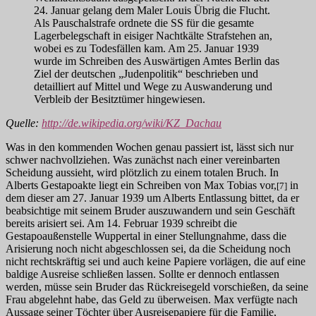
24. Januar gelang dem Maler Louis Übrig die Flucht.
Als Pauschalstrafe ordnete die SS für die gesamte
Lagerbelegschaft in eisiger Nachtkälte Strafstehen an,
wobei es zu Todesfällen kam. Am 25. Januar 1939
wurde im Schreiben des Auswärtigen Amtes Berlin das
Ziel der deutschen „Judenpolitik“ beschrieben und
detailliert auf Mittel und Wege zu Auswanderung und
Verbleib der Besitztümer hingewiesen.
Quelle:
http://de.wikipedia.org/wiki/KZ_Dachau
Was in den kommenden Wochen genau passiert ist, lässt sich nur
schwer nachvollziehen. Was zunächst nach einer vereinbarten
Scheidung aussieht, wird plötzlich zu einem totalen Bruch. In
Alberts Gestapoakte liegt ein Schreiben von Max Tobias vor,
in
[7]
dem dieser am 27. Januar 1939 um Alberts Entlassung bittet, da er
beabsichtige mit seinem Bruder auszuwandern und sein Geschäft
bereits arisiert sei. Am 14. Februar 1939 schreibt die
Gestapoaußenstelle Wuppertal in einer Stellungnahme, dass die
Arisierung noch nicht abgeschlossen sei, da die Scheidung noch
nicht rechtskräftig sei und auch keine Papiere vorlägen, die auf eine
baldige Ausreise schließen lassen. Sollte er dennoch entlassen
werden, müsse sein Bruder das Rückreisegeld vorschießen, da seine
Frau abgelehnt habe, das Geld zu überweisen. Max verfügte nach
Aussage seiner Töchter über Ausreisepapiere für die Familie,