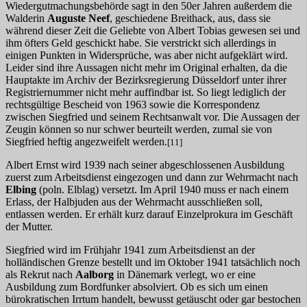
Wiedergutmachungsbehörde sagt in den 50er Jahren außerdem die
Walderin
Auguste Neef
, geschiedene Breithack, aus, dass sie
während dieser Zeit die Geliebte von Albert Tobias gewesen sei und
ihm öfters Geld geschickt habe. Sie verstrickt sich allerdings in
einigen Punkten in Widersprüche, was aber nicht aufgeklärt wird.
Leider sind ihre Aussagen nicht mehr im Original erhalten, da die
Hauptakte im Archiv der Bezirksregierung Düsseldorf unter ihrer
Registriernummer nicht mehr auffindbar ist. So liegt lediglich der
rechtsgültige Bescheid von 1963 sowie die Korrespondenz
zwischen Siegfried und seinem Rechtsanwalt vor. Die Aussagen der
Zeugin können so nur schwer beurteilt werden, zumal sie von
Siegfried heftig angezweifelt werden.
[11]
Albert Ernst wird 1939 nach seiner abgeschlossenen Ausbildung
zuerst zum Arbeitsdienst eingezogen und dann zur Wehrmacht nach
Elbing
(poln. Elblag) versetzt. Im April 1940 muss er nach einem
Erlass, der Halbjuden aus der Wehrmacht ausschließen soll,
entlassen werden. Er erhält kurz darauf Einzelprokura im Geschäft
der Mutter.
Siegfried wird im Frühjahr 1941 zum Arbeitsdienst an der
holländischen Grenze bestellt und im Oktober 1941 tatsächlich noch
als Rekrut nach
Aalborg
in Dänemark verlegt, wo er eine
Ausbildung zum Bordfunker absolviert. Ob es sich um einen
bürokratischen Irrtum handelt, bewusst getäuscht oder gar bestochen