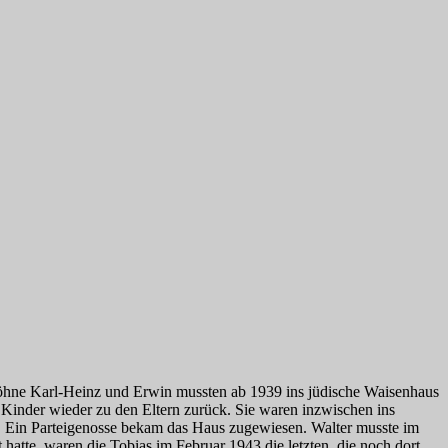
Söhne Karl-Heinz und Erwin mussten ab 1939 ins jüdische Waisenhaus
 Kinder wieder zu den Eltern zurück. Sie waren inzwischen ins
. Ein Parteigenosse bekam das Haus zugewiesen. Walter musste im
tte, waren die Tobias im Februar 1943 die letzten, die noch dort