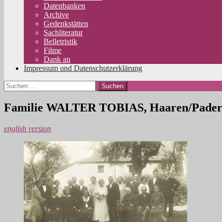
Datenbanken
Archive
Gedenkstätten
Sachliteratur
Belletristik
Filme
Dank an
Impressum und Datenschutzerklärung
Suchen
nach:
Familie WALTER TOBIAS, Haaren/Pader
english version