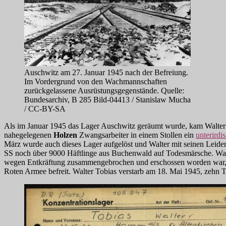
Auschwitz am 27. Januar 1945 nach der Befreiung.
Im Vordergrund von den Wachmannschaften
zurückgelassene Ausrüstungsgegenstände. Quelle:
Bundesarchiv, B 285 Bild-04413 / Stanislaw Mucha
/ CC-BY-SA
Als im Januar 1945 das Lager Auschwitz geräumt wurde, kam Walt
nahegelegenen
Holzen
Zwangsarbeiter in einem Stollen ein
unterirdi
März wurde auch dieses Lager aufgelöst und Walter mit seinen Leide
SS noch über 9000 Häftlinge aus Buchenwald auf Todesmärsche. Walte
wegen Entkräftung zusammengebrochen und erschossen worden war, 
Roten Armee befreit. Walter Tobias verstarb am 18. Mai 1945, zehn 