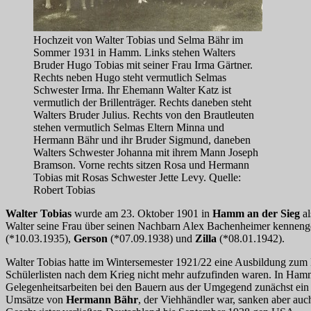
Hochzeit von Walter Tobias und Selma Bähr im
Sommer 1931 in Hamm. Links stehen Walters
Bruder Hugo Tobias mit seiner Frau Irma Gärtner.
Rechts neben Hugo steht vermutlich Selmas
Schwester Irma. Ihr Ehemann Walter Katz ist
vermutlich der Brillenträger. Rechts daneben steht
Walters Bruder Julius. Rechts von den Brautleuten
stehen vermutlich Selmas Eltern Minna und
Hermann Bähr und ihr Bruder Sigmund, daneben
Walters Schwester Johanna mit ihrem Mann Joseph
Bramson. Vorne rechts sitzen Rosa und Hermann
Tobias mit Rosas Schwester Jette Levy. Quelle:
Robert Tobias
Walter Tobias
wurde am 23. Oktober 1901 in
Hamm an der Sieg
al
Walter seine Frau über seinen Nachbarn Alex Bachenheimer kennenge
(*10.03.1935),
Gerson
(*07.09.1938) und
Zilla
(*08.01.1942).
Walter Tobias hatte im Wintersemester 1921/22 eine Ausbildung zum 
Schülerlisten nach dem Krieg nicht mehr aufzufinden waren. In Hamm 
Gelegenheitsarbeiten bei den Bauern aus der Umgegend zunächst ein 
Umsätze von
Hermann Bähr
, der Viehhändler war, sanken aber au