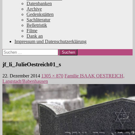
Datenbanken
Archive
Gedenkstätten
Sachliteratur
Belletristik
Filme
Dank an
Impressum und Datenschutzerklärung
Suchen
nach:
jf_li_JulieOestreich01_s
22. Dezember 2014
1305 × 870
Familie ISAAK OESTREICH,
Langstadt/Babenhausen