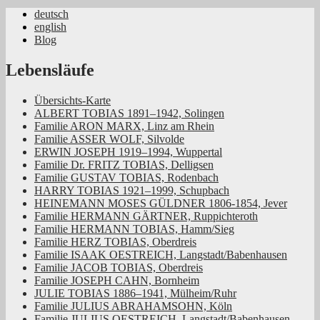
deutsch
english
Jüdische Familiengeschichte aus dem
Blog
Rheinland
Lebensläufe
Übersichts-Karte
ALBERT TOBIAS 1891–1942, Solingen
Familie ARON MARX, Linz am Rhein
Familie ASSER WOLF, Silvolde
ERWIN JOSEPH 1919–1994, Wuppertal
Familie Dr. FRITZ TOBIAS, Delligsen
Familie GUSTAV TOBIAS, Rodenbach
HARRY TOBIAS 1921–1999, Schupbach
HEINEMANN MOSES GÜLDNER 1806-1854, Jever
Familie HERMANN GÄRTNER, Ruppichteroth
Familie HERMANN TOBIAS, Hamm/Sieg
Familie HERZ TOBIAS, Oberdreis
Familie ISAAK OESTREICH, Langstadt/Babenhausen
Familie JACOB TOBIAS, Oberdreis
Familie JOSEPH CAHN, Bornheim
JULIE TOBIAS 1886–1941, Mülheim/Ruhr
Familie JULIUS ABRAHAMSOHN, Köln
Familie JULIUS OESTREICH, Langstadt/Babenhausen