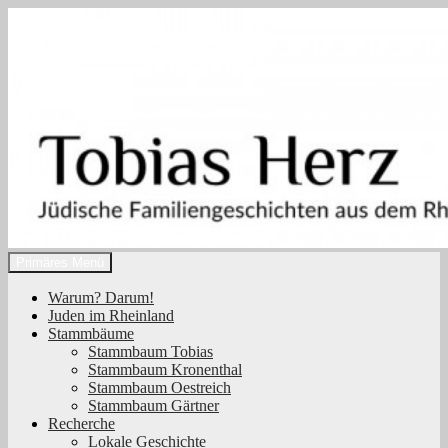
Zum
Inhalt
springen
Suchen
Primäres Menü
Tobias Herz
Warum? Darum!
Juden im Rheinland
Stammbäume
Stammbaum Tobias
Stammbaum Kronenthal
Stammbaum Oestreich
Stammbaum Gärtner
Recherche
Lokale Geschichte