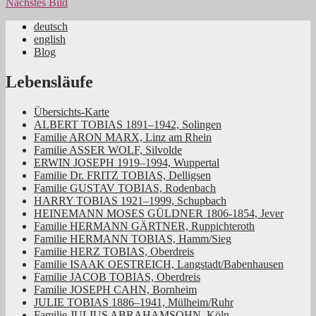
Nächstes Bild
deutsch
english
Jüdische Familiengeschichte aus dem
Blog
Rheinland
Lebensläufe
Übersichts-Karte
ALBERT TOBIAS 1891–1942, Solingen
Familie ARON MARX, Linz am Rhein
Familie ASSER WOLF, Silvolde
ERWIN JOSEPH 1919–1994, Wuppertal
Familie Dr. FRITZ TOBIAS, Delligsen
Familie GUSTAV TOBIAS, Rodenbach
HARRY TOBIAS 1921–1999, Schupbach
HEINEMANN MOSES GÜLDNER 1806-1854, Jever
Familie HERMANN GÄRTNER, Ruppichteroth
Familie HERMANN TOBIAS, Hamm/Sieg
Familie HERZ TOBIAS, Oberdreis
Familie ISAAK OESTREICH, Langstadt/Babenhausen
Familie JACOB TOBIAS, Oberdreis
Familie JOSEPH CAHN, Bornheim
JULIE TOBIAS 1886–1941, Mülheim/Ruhr
Familie JULIUS ABRAHAMSOHN, Köln