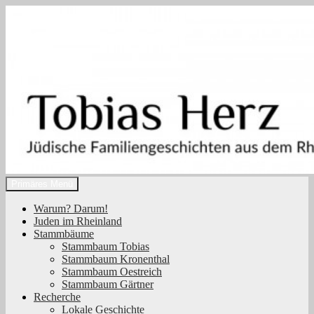
Zum
Inhalt
springen
Suchen
Primäres Menü
Tobias Herz
Warum? Darum!
Juden im Rheinland
Stammbäume
Stammbaum Tobias
Stammbaum Kronenthal
Stammbaum Oestreich
Stammbaum Gärtner
Recherche
Lokale Geschichte