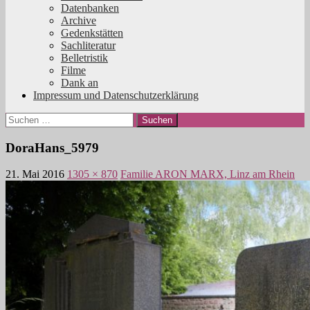
Datenbanken
Archive
Gedenkstätten
Sachliteratur
Belletristik
Filme
Dank an
Impressum und Datenschutzerklärung
Suchen
nach:
DoraHans_5979
21. Mai 2016
1305 × 870
Familie ARON MARX, Linz am Rhein