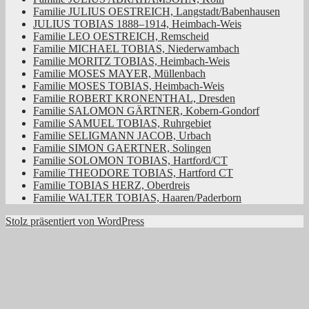
Familie JULIUS OESTREICH, Langstadt/Babenhausen
JULIUS TOBIAS 1888–1914, Heimbach-Weis
Familie LEO OESTREICH, Remscheid
Familie MICHAEL TOBIAS, Niederwambach
Familie MORITZ TOBIAS, Heimbach-Weis
Familie MOSES MAYER, Müllenbach
Familie MOSES TOBIAS, Heimbach-Weis
Familie ROBERT KRONENTHAL, Dresden
Familie SALOMON GÄRTNER, Kobern-Gondorf
Familie SAMUEL TOBIAS, Ruhrgebiet
Familie SELIGMANN JACOB, Urbach
Familie SIMON GAERTNER, Solingen
Familie SOLOMON TOBIAS, Hartford/CT
Familie THEODORE TOBIAS, Hartford CT
Familie TOBIAS HERZ, Oberdreis
Familie WALTER TOBIAS, Haaren/Paderborn
Stolz präsentiert von WordPress