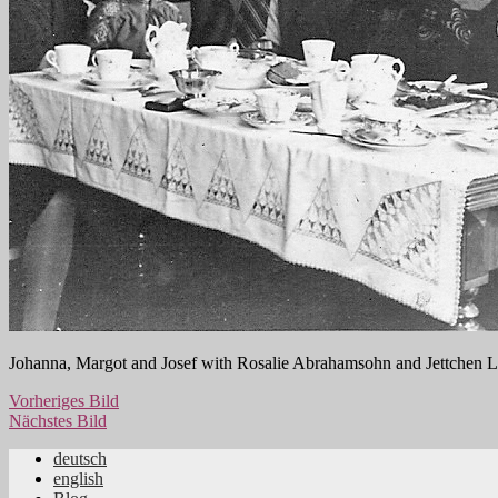
Johanna, Margot and Josef with Rosalie Abrahamsohn and Jettchen L
Vorheriges Bild
Nächstes Bild
deutsch
english
Jüdische Familiengeschichte aus dem Rhei