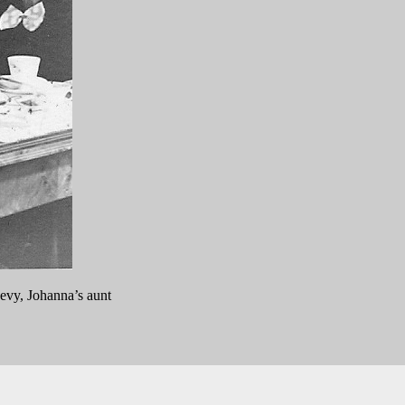
evy, Johanna’s aunt
nland