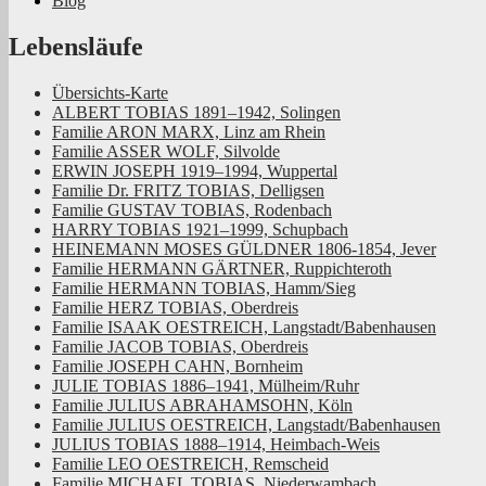
Blog
Lebensläufe
Übersichts-Karte
ALBERT TOBIAS 1891–1942, Solingen
Familie ARON MARX, Linz am Rhein
Familie ASSER WOLF, Silvolde
ERWIN JOSEPH 1919–1994, Wuppertal
Familie Dr. FRITZ TOBIAS, Delligsen
Familie GUSTAV TOBIAS, Rodenbach
HARRY TOBIAS 1921–1999, Schupbach
HEINEMANN MOSES GÜLDNER 1806-1854, Jever
Familie HERMANN GÄRTNER, Ruppichteroth
Familie HERMANN TOBIAS, Hamm/Sieg
Familie HERZ TOBIAS, Oberdreis
Familie ISAAK OESTREICH, Langstadt/Babenhausen
Familie JACOB TOBIAS, Oberdreis
Familie JOSEPH CAHN, Bornheim
JULIE TOBIAS 1886–1941, Mülheim/Ruhr
Familie JULIUS ABRAHAMSOHN, Köln
Familie JULIUS OESTREICH, Langstadt/Babenhausen
JULIUS TOBIAS 1888–1914, Heimbach-Weis
Familie LEO OESTREICH, Remscheid
Familie MICHAEL TOBIAS, Niederwambach