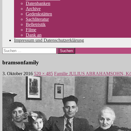
Datenbanken
Archive
Gedenkstätten
Sachliteratur
Belletristik
Filme
Dank an
Impressum und Datenschutzerklärung
Suchen
nach:
bramsonfamily
3. Oktober 2016
520 × 485
Familie JULIUS ABRAHAMSOHN, Kö