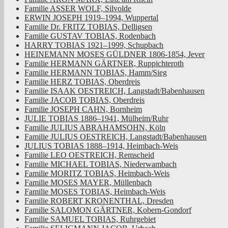
Familie ASSER WOLF, Silvolde
ERWIN JOSEPH 1919–1994, Wuppertal
Familie Dr. FRITZ TOBIAS, Delligsen
Familie GUSTAV TOBIAS, Rodenbach
HARRY TOBIAS 1921–1999, Schupbach
HEINEMANN MOSES GÜLDNER 1806-1854, Jever
Familie HERMANN GÄRTNER, Ruppichteroth
Familie HERMANN TOBIAS, Hamm/Sieg
Familie HERZ TOBIAS, Oberdreis
Familie ISAAK OESTREICH, Langstadt/Babenhausen
Familie JACOB TOBIAS, Oberdreis
Familie JOSEPH CAHN, Bornheim
JULIE TOBIAS 1886–1941, Mülheim/Ruhr
Familie JULIUS ABRAHAMSOHN, Köln
Familie JULIUS OESTREICH, Langstadt/Babenhausen
JULIUS TOBIAS 1888–1914, Heimbach-Weis
Familie LEO OESTREICH, Remscheid
Familie MICHAEL TOBIAS, Niederwambach
Familie MORITZ TOBIAS, Heimbach-Weis
Familie MOSES MAYER, Müllenbach
Familie MOSES TOBIAS, Heimbach-Weis
Familie ROBERT KRONENTHAL, Dresden
Familie SALOMON GÄRTNER, Kobern-Gondorf
Familie SAMUEL TOBIAS, Ruhrgebiet