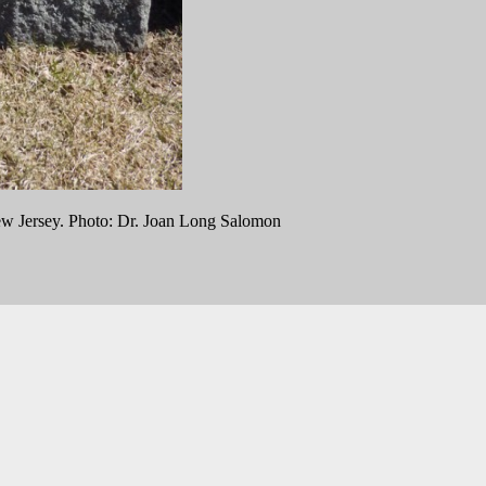
ew Jersey. Photo: Dr. Joan Long Salomon
nland