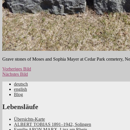
Grave stones of Moses and Sophia Mayer at Cedar Park cemetery, N
Vorheriges Bild
Nächstes Bild
deutsch
english
Jüdische Familiengeschichte aus dem Rhei
Blog
Lebensläufe
Übersichts-Karte
ALBERT TOBIAS 1891–1942, Solingen
Familie ARON MARX, Linz am Rhein