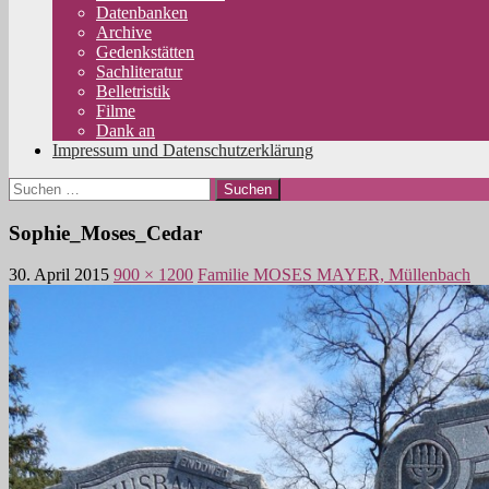
Datenbanken
Archive
Gedenkstätten
Sachliteratur
Belletristik
Filme
Dank an
Impressum und Datenschutzerklärung
Suchen
nach:
Sophie_Moses_Cedar
30. April 2015
900 × 1200
Familie MOSES MAYER, Müllenbach