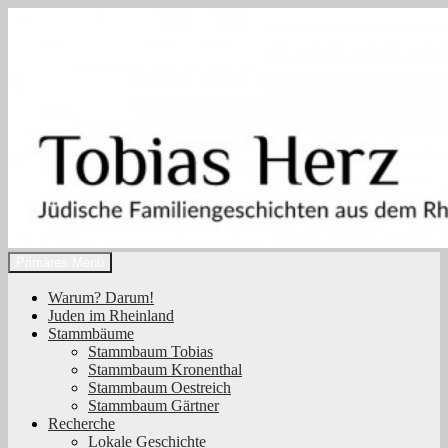
Zum
Inhalt
springen
Suchen
Primäres Menü
Tobias Herz
Warum? Darum!
Juden im Rheinland
Stammbäume
Stammbaum Tobias
Stammbaum Kronenthal
Stammbaum Oestreich
Stammbaum Gärtner
Recherche
Lokale Geschichte