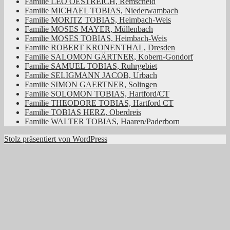
Familie LEO OESTREICH, Remscheid
Familie MICHAEL TOBIAS, Niederwambach
Familie MORITZ TOBIAS, Heimbach-Weis
Familie MOSES MAYER, Müllenbach
Familie MOSES TOBIAS, Heimbach-Weis
Familie ROBERT KRONENTHAL, Dresden
Familie SALOMON GÄRTNER, Kobern-Gondorf
Familie SAMUEL TOBIAS, Ruhrgebiet
Familie SELIGMANN JACOB, Urbach
Familie SIMON GAERTNER, Solingen
Familie SOLOMON TOBIAS, Hartford/CT
Familie THEODORE TOBIAS, Hartford CT
Familie TOBIAS HERZ, Oberdreis
Familie WALTER TOBIAS, Haaren/Paderborn
Stolz präsentiert von WordPress