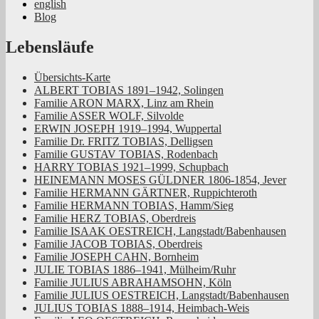
english
Jüdische Familiengeschichte aus dem
Blog
Rheinland
Lebensläufe
Übersichts-Karte
ALBERT TOBIAS 1891–1942, Solingen
Familie ARON MARX, Linz am Rhein
Familie ASSER WOLF, Silvolde
ERWIN JOSEPH 1919–1994, Wuppertal
Familie Dr. FRITZ TOBIAS, Delligsen
Familie GUSTAV TOBIAS, Rodenbach
HARRY TOBIAS 1921–1999, Schupbach
HEINEMANN MOSES GÜLDNER 1806-1854, Jever
Familie HERMANN GÄRTNER, Ruppichteroth
Familie HERMANN TOBIAS, Hamm/Sieg
Familie HERZ TOBIAS, Oberdreis
Familie ISAAK OESTREICH, Langstadt/Babenhausen
Familie JACOB TOBIAS, Oberdreis
Familie JOSEPH CAHN, Bornheim
JULIE TOBIAS 1886–1941, Mülheim/Ruhr
Familie JULIUS ABRAHAMSOHN, Köln
Familie JULIUS OESTREICH, Langstadt/Babenhausen
JULIUS TOBIAS 1888–1914, Heimbach-Weis