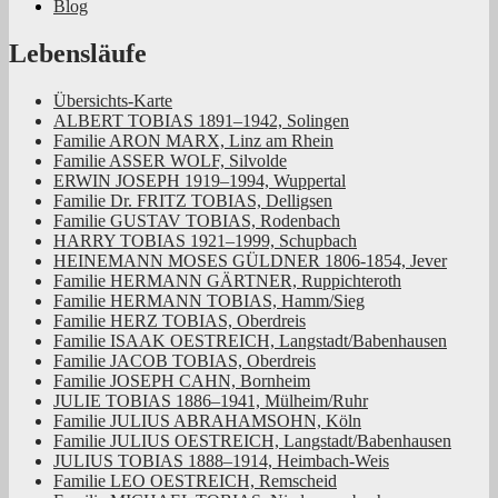
Blog
Rheinland
Lebensläufe
Übersichts-Karte
ALBERT TOBIAS 1891–1942, Solingen
Familie ARON MARX, Linz am Rhein
Familie ASSER WOLF, Silvolde
ERWIN JOSEPH 1919–1994, Wuppertal
Familie Dr. FRITZ TOBIAS, Delligsen
Familie GUSTAV TOBIAS, Rodenbach
HARRY TOBIAS 1921–1999, Schupbach
HEINEMANN MOSES GÜLDNER 1806-1854, Jever
Familie HERMANN GÄRTNER, Ruppichteroth
Familie HERMANN TOBIAS, Hamm/Sieg
Familie HERZ TOBIAS, Oberdreis
Familie ISAAK OESTREICH, Langstadt/Babenhausen
Familie JACOB TOBIAS, Oberdreis
Familie JOSEPH CAHN, Bornheim
JULIE TOBIAS 1886–1941, Mülheim/Ruhr
Familie JULIUS ABRAHAMSOHN, Köln
Familie JULIUS OESTREICH, Langstadt/Babenhausen
JULIUS TOBIAS 1888–1914, Heimbach-Weis
Familie LEO OESTREICH, Remscheid