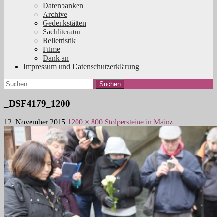
Datenbanken
Archive
Gedenkstätten
Sachliteratur
Belletristik
Filme
Dank an
Impressum und Datenschutzerklärung
Suchen
nach:
_DSF4179_1200
12. November 2015
1200 × 800
Stolpersteine in Mainz