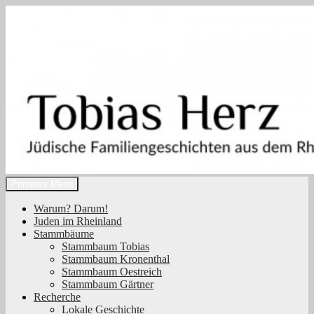
Zum
Inhalt
springen
Suchen
Primäres Menü
Tobias Herz
Warum? Darum!
Juden im Rheinland
Stammbäume
Stammbaum Tobias
Stammbaum Kronenthal
Stammbaum Oestreich
Stammbaum Gärtner
Recherche
Lokale Geschichte