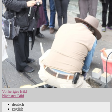
Vorheriges Bild
Nächstes Bild
deutsch
english
Jüdische Familiengeschichte aus dem