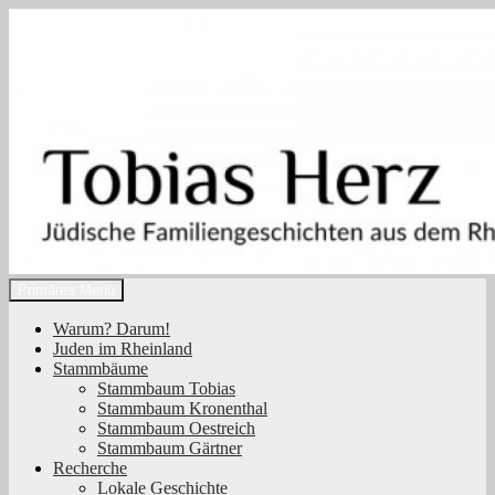
Zum
Inhalt
springen
Suchen
Primäres Menü
Tobias Herz
Warum? Darum!
Juden im Rheinland
Stammbäume
Stammbaum Tobias
Stammbaum Kronenthal
Stammbaum Oestreich
Stammbaum Gärtner
Recherche
Lokale Geschichte