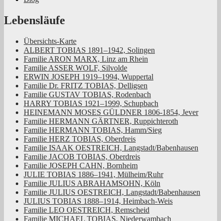
Rheinland
Lebensläufe
Übersichts-Karte
ALBERT TOBIAS 1891–1942, Solingen
Familie ARON MARX, Linz am Rhein
Familie ASSER WOLF, Silvolde
ERWIN JOSEPH 1919–1994, Wuppertal
Familie Dr. FRITZ TOBIAS, Delligsen
Familie GUSTAV TOBIAS, Rodenbach
HARRY TOBIAS 1921–1999, Schupbach
HEINEMANN MOSES GÜLDNER 1806-1854, Jever
Familie HERMANN GÄRTNER, Ruppichteroth
Familie HERMANN TOBIAS, Hamm/Sieg
Familie HERZ TOBIAS, Oberdreis
Familie ISAAK OESTREICH, Langstadt/Babenhausen
Familie JACOB TOBIAS, Oberdreis
Familie JOSEPH CAHN, Bornheim
JULIE TOBIAS 1886–1941, Mülheim/Ruhr
Familie JULIUS ABRAHAMSOHN, Köln
Familie JULIUS OESTREICH, Langstadt/Babenhausen
JULIUS TOBIAS 1888–1914, Heimbach-Weis
Familie LEO OESTREICH, Remscheid
Familie MICHAEL TOBIAS, Niederwambach