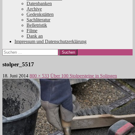
Datenbanken
Archive
Gedenkstätten
Sachliteratur
Belletristik
Filme
Dank an
Impressum und Datenschutzerklärung
Suchen
nach:
stolper_5517
18. Juni 2014
800 × 533
Über 100 Stolpersteine in Solingen