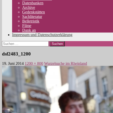
Datenbanken
Archive
Gedenkstätten
Sachliteratur
Belletristik
Filme
Dank an
Impressum und Datenschutzerklärung
Suchen
nach:
dsf2483_1200
19. Juni 2014
1200 × 800
Wurzelsuche im Rheinland