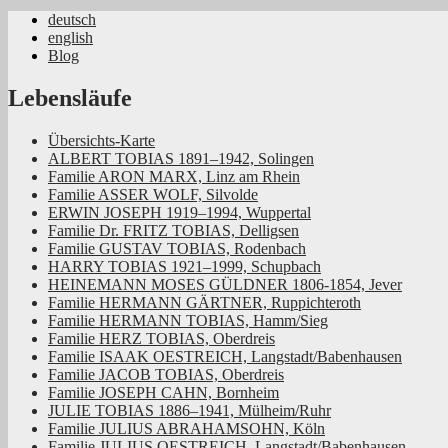
deutsch
english
Jüdische Familiengeschichte aus dem Rhei
Blog
Lebensläufe
Übersichts-Karte
ALBERT TOBIAS 1891–1942, Solingen
Familie ARON MARX, Linz am Rhein
Familie ASSER WOLF, Silvolde
ERWIN JOSEPH 1919–1994, Wuppertal
Familie Dr. FRITZ TOBIAS, Delligsen
Familie GUSTAV TOBIAS, Rodenbach
HARRY TOBIAS 1921–1999, Schupbach
HEINEMANN MOSES GÜLDNER 1806-1854, Jever
Familie HERMANN GÄRTNER, Ruppichteroth
Familie HERMANN TOBIAS, Hamm/Sieg
Familie HERZ TOBIAS, Oberdreis
Familie ISAAK OESTREICH, Langstadt/Babenhausen
Familie JACOB TOBIAS, Oberdreis
Familie JOSEPH CAHN, Bornheim
JULIE TOBIAS 1886–1941, Mülheim/Ruhr
Familie JULIUS ABRAHAMSOHN, Köln
Familie JULIUS OESTREICH, Langstadt/Babenhausen