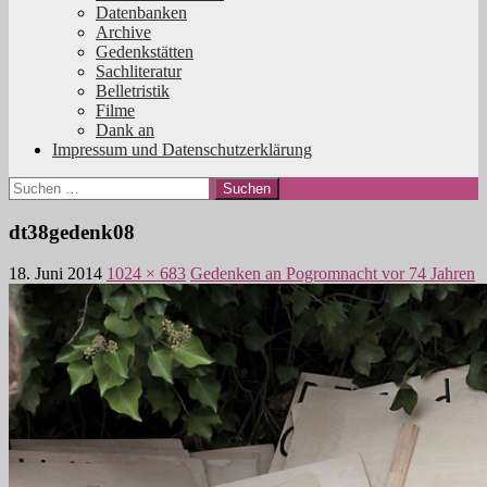
Datenbanken
Archive
Gedenkstätten
Sachliteratur
Belletristik
Filme
Dank an
Impressum und Datenschutzerklärung
Suchen
nach:
dt38gedenk08
18. Juni 2014
1024 × 683
Gedenken an Pogromnacht vor 74 Jahren