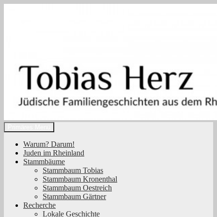
Zum
Inhalt
springen
Suchen
Primäres Menü
Tobias Herz
Warum? Darum!
Juden im Rheinland
Stammbäume
Stammbaum Tobias
Stammbaum Kronenthal
Stammbaum Oestreich
Stammbaum Gärtner
Recherche
Lokale Geschichte