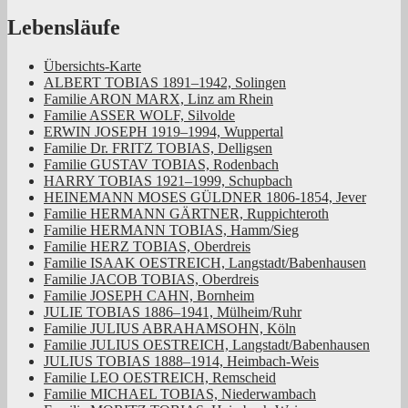
Rheinland
Lebensläufe
Übersichts-Karte
ALBERT TOBIAS 1891–1942, Solingen
Familie ARON MARX, Linz am Rhein
Familie ASSER WOLF, Silvolde
ERWIN JOSEPH 1919–1994, Wuppertal
Familie Dr. FRITZ TOBIAS, Delligsen
Familie GUSTAV TOBIAS, Rodenbach
HARRY TOBIAS 1921–1999, Schupbach
HEINEMANN MOSES GÜLDNER 1806-1854, Jever
Familie HERMANN GÄRTNER, Ruppichteroth
Familie HERMANN TOBIAS, Hamm/Sieg
Familie HERZ TOBIAS, Oberdreis
Familie ISAAK OESTREICH, Langstadt/Babenhausen
Familie JACOB TOBIAS, Oberdreis
Familie JOSEPH CAHN, Bornheim
JULIE TOBIAS 1886–1941, Mülheim/Ruhr
Familie JULIUS ABRAHAMSOHN, Köln
Familie JULIUS OESTREICH, Langstadt/Babenhausen
JULIUS TOBIAS 1888–1914, Heimbach-Weis
Familie LEO OESTREICH, Remscheid
Familie MICHAEL TOBIAS, Niederwambach