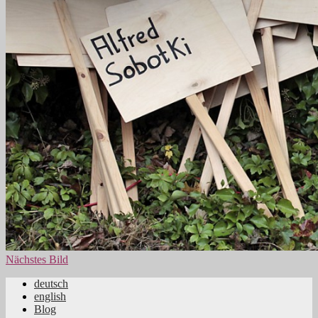
Nächstes Bild
deutsch
english
Jüdische Familiengeschichte aus dem
Blog