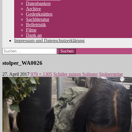
Datenbanken
Archive
Gedenkstätten
Sachliteratur
Belletristik
Filme
Dank an
Impressum und Datenschutzerklärung
Suchen
nach:
stolper_WA0026
27. April 2017
979 × 1305
Schüler putzen Solinger Stolpersteine