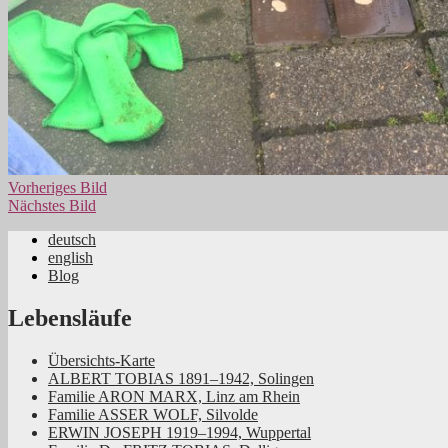
Vorheriges Bild
Nächstes Bild
deutsch
english
Jüdische Familiengeschichte aus dem Rhei
Blog
Lebensläufe
Übersichts-Karte
ALBERT TOBIAS 1891–1942, Solingen
Familie ARON MARX, Linz am Rhein
Familie ASSER WOLF, Silvolde
ERWIN JOSEPH 1919–1994, Wuppertal