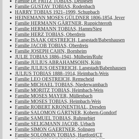
Familie Dr. FRITZ TOBIAS, Delligsen
Familie GUSTAV TOBIAS, Rodenbach
HARRY TOBIAS 1921–1999, Schupbach
HEINEMANN MOSES GÜLDNER 1806-1854, Jever
Familie HERMANN GÄRTNER, Ruppichteroth
Familie HERMANN TOBIAS, Hamm/Sieg
Familie HERZ TOBIAS, Oberdreis
Familie ISAAK OESTREICH, Langstadt/Babenhausen
Familie JACOB TOBIAS, Oberdreis
Familie JOSEPH CAHN, Bornheim
JULIE TOBIAS 1886–1941, Mülheim/Ruhr
Familie JULIUS ABRAHAMSOHN, Köln
Familie JULIUS OESTREICH, Langstadt/Babenhausen
JULIUS TOBIAS 1888–1914, Heimbach-Weis
Familie LEO OESTREICH, Remscheid
Familie MICHAEL TOBIAS, Niederwambach
Familie MORITZ TOBIAS, Heimbach-Weis
Familie MOSES MAYER, Müllenbach
Familie MOSES TOBIAS, Heimbach-Weis
Familie ROBERT KRONENTHAL, Dresden
Familie SALOMON GÄRTNER, Kobern-Gondorf
Familie SAMUEL TOBIAS, Ruhrgebiet
Familie SELIGMANN JACOB, Urbach
Familie SIMON GAERTNER, Solingen
Familie SOLOMON TOBIAS, Hartford/CT