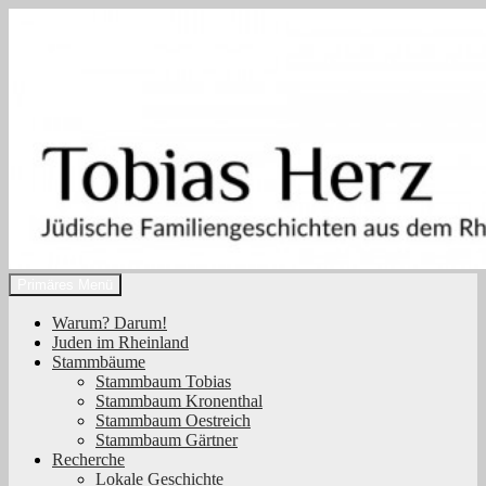
Zum
Inhalt
springen
Suchen
Primäres Menü
Tobias Herz
Warum? Darum!
Juden im Rheinland
Stammbäume
Stammbaum Tobias
Stammbaum Kronenthal
Stammbaum Oestreich
Stammbaum Gärtner
Recherche
Lokale Geschichte