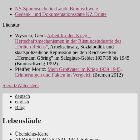
NS-Spurensuche im Lande Braunschweig
Gedenk- und Dokumentationsstätte KZ Drütte
Literatur:
Wysocki, Gerd:
Arbeit für den Krieg –
Herrschaftsmechanismen in der Rüstungsindustrie des
„Dritten Reichs”
, Arbeitseinsatz, Sozialpolitik und
staatspolizeiliche Repression bei den Reichswerken
„Hermann Göring” im Salzgitter-Gebiet 1937/38 bis 1945
(Braunschweig 1992)
Pfeiffer, Moritz:
Mein Großvater im Krieg 1939-1945,
Erinnerungen und Fakten im Vergleich
(Bremen 2012)
Sieradz
Watenstedt
deutsch
english
Jüdische Familiengeschichte aus dem
Blog
Rheinland
Lebensläufe
Übersichts-Karte
ALBERT TOBIAS 1891–1942, Solingen