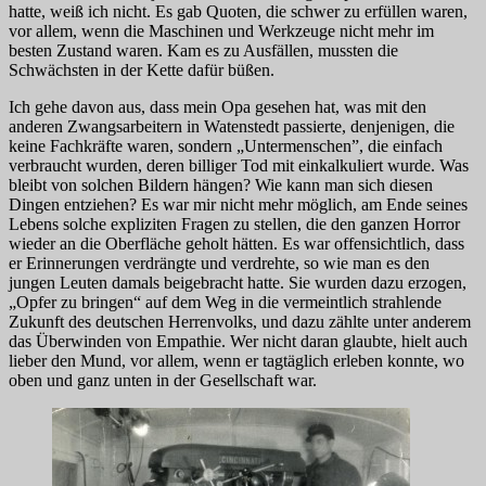
hatte, weiß ich nicht. Es gab Quoten, die schwer zu erfüllen waren,
vor allem, wenn die Maschinen und Werkzeuge nicht mehr im
besten Zustand waren. Kam es zu Ausfällen, mussten die
Schwächsten in der Kette dafür büßen.
Ich gehe davon aus, dass mein Opa gesehen hat, was mit den
anderen Zwangsarbeitern in Watenstedt passierte, denjenigen, die
keine Fachkräfte waren, sondern „Untermenschen”, die einfach
verbraucht wurden, deren billiger Tod mit einkalkuliert wurde. Was
bleibt von solchen Bildern hängen? Wie kann man sich diesen
Dingen entziehen? Es war mir nicht mehr möglich, am Ende seines
Lebens solche expliziten Fragen zu stellen, die den ganzen Horror
wieder an die Oberfläche geholt hätten. Es war offensichtlich, dass
er Erinnerungen verdrängte und verdrehte, so wie man es den
jungen Leuten damals beigebracht hatte. Sie wurden dazu erzogen,
„Opfer zu bringen“ auf dem Weg in die vermeintlich strahlende
Zukunft des deutschen Herrenvolks, und dazu zählte unter anderem
das Überwinden von Empathie. Wer nicht daran glaubte, hielt auch
lieber den Mund, vor allem, wenn er tagtäglich erleben konnte, wo
oben und ganz unten in der Gesellschaft war.