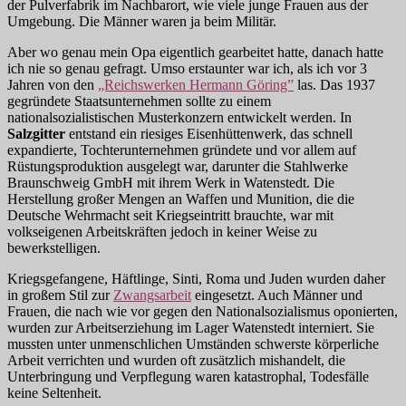
der Pulverfabrik im Nachbarort, wie viele junge Frauen aus der
Umgebung. Die Männer waren ja beim Militär.
Aber wo genau mein Opa eigentlich gearbeitet hatte, danach hatte
ich nie so genau gefragt. Umso erstaunter war ich, als ich vor 3
Jahren von den
„Reichswerken Hermann Göring”
las. Das 1937
gegründete Staatsunternehmen sollte zu einem
nationalsozialistischen Musterkonzern entwickelt werden. In
Salzgitter
entstand ein riesiges Eisenhüttenwerk, das schnell
expandierte, Tochterunternehmen gründete und vor allem auf
Rüstungsproduktion ausgelegt war, darunter die Stahlwerke
Braunschweig GmbH mit ihrem Werk in Watenstedt. Die
Herstellung großer Mengen an Waffen und Munition, die die
Deutsche Wehrmacht seit Kriegseintritt brauchte, war mit
volkseigenen Arbeitskräften jedoch in keiner Weise zu
bewerkstelligen.
Kriegsgefangene, Häftlinge, Sinti, Roma und Juden wurden daher
in großem Stil zur
Zwangsarbeit
eingesetzt. Auch Männer und
Frauen, die nach wie vor gegen den Nationalsozialismus oponierten,
wurden zur Arbeitserziehung im Lager Watenstedt interniert. Sie
mussten unter unmenschlichen Umständen schwerste körperliche
Arbeit verrichten und wurden oft zusätzlich mishandelt, die
Unterbringung und Verpflegung waren katastrophal, Todesfälle
keine Seltenheit.