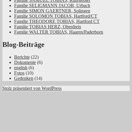
Familie SAMUEL TOBIAS, Ruhrgebiet
Familie SELIGMANN JACOB, Urbach
Familie SIMON GAERTNER, Solingen
Familie SOLOMON TOBIAS, Hartford/CT
Familie THEODORE TOBIAS, Hartford CT
Familie TOBIAS HERZ, Oberdreis
Familie WALTER TOBIAS, Haaren/Paderborn
Blog-Beiträge
Berichte
(22)
Dokumente
(6)
english
(6)
Fotos
(10)
Gedenken
(14)
Stolz präsentiert von WordPress