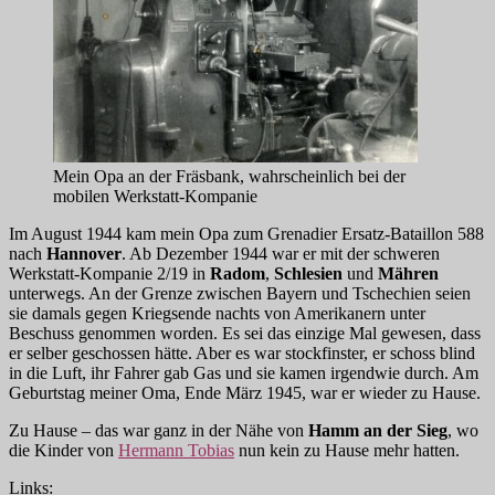
Mein Opa an der Fräsbank, wahrscheinlich bei der
mobilen Werkstatt-Kompanie
Im August 1944 kam mein Opa zum Grenadier Ersatz-Bataillon 588
nach
Hannover
. Ab Dezember 1944 war er mit der schweren
Werkstatt-Kompanie 2/19 in
Radom
,
Schlesien
und
Mähren
unterwegs. An der Grenze zwischen Bayern und Tschechien seien
sie damals gegen Kriegsende nachts von Amerikanern unter
Beschuss genommen worden. Es sei das einzige Mal gewesen, dass
er selber geschossen hätte. Aber es war stockfinster, er schoss blind
in die Luft, ihr Fahrer gab Gas und sie kamen irgendwie durch. Am
Geburtstag meiner Oma, Ende März 1945, war er wieder zu Hause.
Zu Hause – das war ganz in der Nähe von
Hamm an der Sieg
, wo
die Kinder von
Hermann Tobias
nun kein zu Hause mehr hatten.
Links: