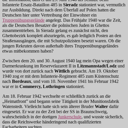
Infanterie Ersatz-Bataillon 485 in
Sieradz
stationiert war, vermutlich
zur Ausbildung. Direkt nach dem Überfall auf Polen hatten die
Deutschen hier unter Vertreibung der Einwohner ein
Truppenübungsgelände
angelegt. Das Frühjahr 1940 war die Zeit,
als die Deutschen Besatzer die polnischen Juden in Ghettos
zusammentrieben. In Sieradz gelang es zunächst nicht, den
Ghettobezirk komplett abzuriegeln, es gab lediglich Posten an den
Straßenausgängen, die mit Schutzpolizisten besetzt waren. Ob die
jungen Rekruten davon außerhalb ihres Truppenübungsgeländes
etwas mitbekommen haben?
Zwischen dem 20. und 30. August 1940 lag mein Opa wegen einer
Darmerkrankung im Reservelazarett II in
Litzmannstadt/Lodz
und
wurde von dort zurück nach
Wittlich
gebracht. Am 19. Oktober
1940 zog er mit dem Infanterie-Regiment 485 zum Küstenschutz
nach
Bordeaux
, und vom 10. November 1941 bis Februar 1942
war er in
Commercy, Lothringen
stationiert.
Am 18. Februar 1942 wechselte er schließlich zurück an die
„Heimatfront” und begann seine Tätigkeit in der Munitionsfabrik
Watenstedt. Vielleicht hatte sich sein älterer Bruder
Walter
dafür
eingesetzt. Er war zu der Zeit bei der SS in Braunschweig,
wahrscheinlich in der dortigen
Junkerschule
, und wusste sicherlich,
dass die Reichswerke händeringend nach qualifizierten
Facharbeitern suchten.