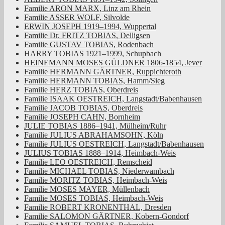
Familie ARON MARX, Linz am Rhein
Familie ASSER WOLF, Silvolde
ERWIN JOSEPH 1919–1994, Wuppertal
Familie Dr. FRITZ TOBIAS, Delligsen
Familie GUSTAV TOBIAS, Rodenbach
HARRY TOBIAS 1921–1999, Schupbach
HEINEMANN MOSES GÜLDNER 1806-1854, Jever
Familie HERMANN GÄRTNER, Ruppichteroth
Familie HERMANN TOBIAS, Hamm/Sieg
Familie HERZ TOBIAS, Oberdreis
Familie ISAAK OESTREICH, Langstadt/Babenhausen
Familie JACOB TOBIAS, Oberdreis
Familie JOSEPH CAHN, Bornheim
JULIE TOBIAS 1886–1941, Mülheim/Ruhr
Familie JULIUS ABRAHAMSOHN, Köln
Familie JULIUS OESTREICH, Langstadt/Babenhausen
JULIUS TOBIAS 1888–1914, Heimbach-Weis
Familie LEO OESTREICH, Remscheid
Familie MICHAEL TOBIAS, Niederwambach
Familie MORITZ TOBIAS, Heimbach-Weis
Familie MOSES MAYER, Müllenbach
Familie MOSES TOBIAS, Heimbach-Weis
Familie ROBERT KRONENTHAL, Dresden
Familie SALOMON GÄRTNER, Kobern-Gondorf