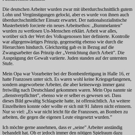
Die deutschen Arbeiter wurden zwar mit überdurchschnittlich gutem
Lohn und Vergünstigungen gelockt, aber es wurde von ihnen auch
überdurchschnittlicher Einsatz erwartet. Der nationalsozialistische
Musterbetrieb forcierte ein neues Arbeitsethos: „Bummelanten”
wurden zu wertlosen Un-Menschen erklärt. Arbeit war alles,
worüber sich der Wert des Volksgenossen hier definierte. Kontrolle
war allgegenwärtiges Prinzip, gegenseitig ebenso wie durch die
Hierarchien hindurch. Gleichzeitig gab es in Bezug auf die
Zwangsarbeiter das Prinzip der „Vernichtung durch Arbeit”. Die
Ausprägung der Gewalt variierte. Juden standen auf der untersten
Stufe.
Mein Opa war Vorarbeiter bei der Bombenfertigung in Halle 16, er
hatte Franzosen unter sich. Es waren wohl keine Kriegsgefangenen,
sondern angeworbene Arbeiter, die aber keineswegs immer ganz
freiwillig nach Deutschland gekommen waren. Mein Opa nannte sie
„dienstverpflichtet”, ebenso wie er selber es gewesen sei. Dass
dieses Bild gewaltig Schlagseite hatte, ist offensichtlich. An weitere
Einzelheiten konnte oder wollte er sich mit 91 Jahren nicht erinnern.
Nur so viel: „Es war nicht leicht für die Franzosen, an Bomben zu
arbeiten, die gegen die eigenen Leute eingesetzt wurden.”
Ich möchte gerne annehmen, dass er „seine” Arbeiter anständig
behandelt hat. Ob er jedoch immer den nötigen Spielraum dazu