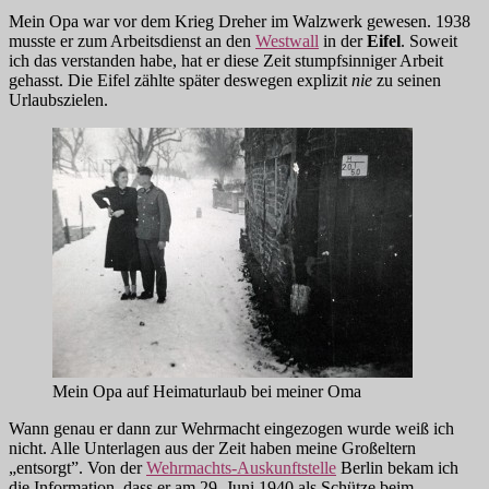
Mein Opa war vor dem Krieg Dreher im Walzwerk gewesen. 1938
musste er zum Arbeitsdienst an den
Westwall
in der
Eifel
. Soweit
ich das verstanden habe, hat er diese Zeit stumpfsinniger Arbeit
gehasst. Die Eifel zählte später deswegen explizit
nie
zu seinen
Urlaubszielen.
Mein Opa auf Heimaturlaub bei meiner Oma
Wann genau er dann zur Wehrmacht eingezogen wurde weiß ich
nicht. Alle Unterlagen aus der Zeit haben meine Großeltern
„entsorgt”. Von der
Wehrmachts-Auskunftstelle
Berlin bekam ich
die Information, dass er am 29. Juni 1940 als Schütze beim