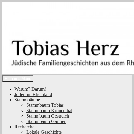
Zum
Inhalt
springen
Suchen
Primäres Menü
Tobias Herz
Warum? Darum!
Juden im Rheinland
Stammbäume
Stammbaum Tobias
Stammbaum Kronenthal
Stammbaum Oestreich
Stammbaum Gärtner
Recherche
Lokale Geschichte