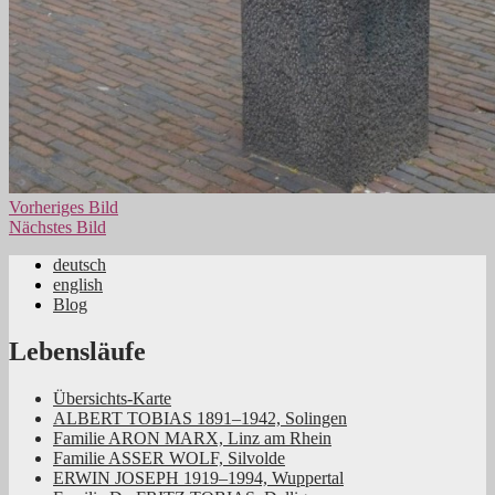
Vorheriges Bild
Nächstes Bild
deutsch
english
Jüdische Familiengeschichte aus dem
Blog
Rheinland
Lebensläufe
Übersichts-Karte
ALBERT TOBIAS 1891–1942, Solingen
Familie ARON MARX, Linz am Rhein
Familie ASSER WOLF, Silvolde
ERWIN JOSEPH 1919–1994, Wuppertal