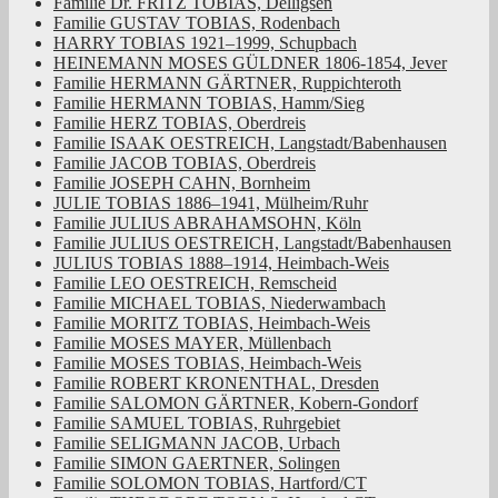
Familie Dr. FRITZ TOBIAS, Delligsen
Familie GUSTAV TOBIAS, Rodenbach
HARRY TOBIAS 1921–1999, Schupbach
HEINEMANN MOSES GÜLDNER 1806-1854, Jever
Familie HERMANN GÄRTNER, Ruppichteroth
Familie HERMANN TOBIAS, Hamm/Sieg
Familie HERZ TOBIAS, Oberdreis
Familie ISAAK OESTREICH, Langstadt/Babenhausen
Familie JACOB TOBIAS, Oberdreis
Familie JOSEPH CAHN, Bornheim
JULIE TOBIAS 1886–1941, Mülheim/Ruhr
Familie JULIUS ABRAHAMSOHN, Köln
Familie JULIUS OESTREICH, Langstadt/Babenhausen
JULIUS TOBIAS 1888–1914, Heimbach-Weis
Familie LEO OESTREICH, Remscheid
Familie MICHAEL TOBIAS, Niederwambach
Familie MORITZ TOBIAS, Heimbach-Weis
Familie MOSES MAYER, Müllenbach
Familie MOSES TOBIAS, Heimbach-Weis
Familie ROBERT KRONENTHAL, Dresden
Familie SALOMON GÄRTNER, Kobern-Gondorf
Familie SAMUEL TOBIAS, Ruhrgebiet
Familie SELIGMANN JACOB, Urbach
Familie SIMON GAERTNER, Solingen
Familie SOLOMON TOBIAS, Hartford/CT