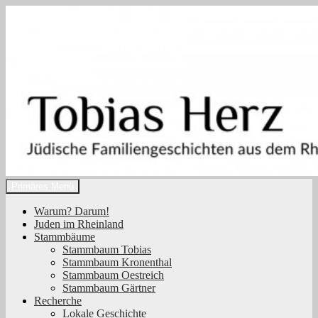
Zum
Inhalt
springen
Suchen
Primäres Menü
Tobias Herz
Warum? Darum!
Juden im Rheinland
Stammbäume
Stammbaum Tobias
Stammbaum Kronenthal
Stammbaum Oestreich
Stammbaum Gärtner
Recherche
Lokale Geschichte