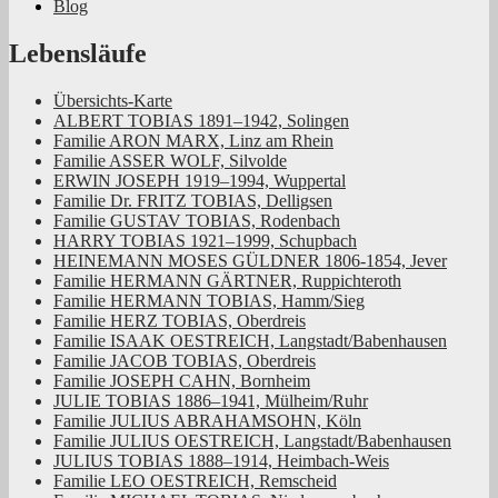
Blog
Rheinland
Lebensläufe
Übersichts-Karte
ALBERT TOBIAS 1891–1942, Solingen
Familie ARON MARX, Linz am Rhein
Familie ASSER WOLF, Silvolde
ERWIN JOSEPH 1919–1994, Wuppertal
Familie Dr. FRITZ TOBIAS, Delligsen
Familie GUSTAV TOBIAS, Rodenbach
HARRY TOBIAS 1921–1999, Schupbach
HEINEMANN MOSES GÜLDNER 1806-1854, Jever
Familie HERMANN GÄRTNER, Ruppichteroth
Familie HERMANN TOBIAS, Hamm/Sieg
Familie HERZ TOBIAS, Oberdreis
Familie ISAAK OESTREICH, Langstadt/Babenhausen
Familie JACOB TOBIAS, Oberdreis
Familie JOSEPH CAHN, Bornheim
JULIE TOBIAS 1886–1941, Mülheim/Ruhr
Familie JULIUS ABRAHAMSOHN, Köln
Familie JULIUS OESTREICH, Langstadt/Babenhausen
JULIUS TOBIAS 1888–1914, Heimbach-Weis
Familie LEO OESTREICH, Remscheid