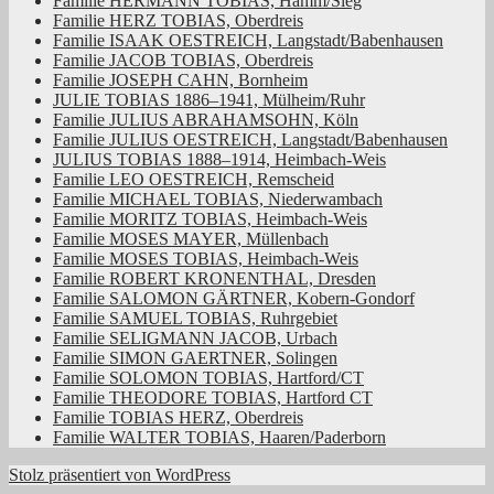
Familie HERMANN TOBIAS, Hamm/Sieg
Familie HERZ TOBIAS, Oberdreis
Familie ISAAK OESTREICH, Langstadt/Babenhausen
Familie JACOB TOBIAS, Oberdreis
Familie JOSEPH CAHN, Bornheim
JULIE TOBIAS 1886–1941, Mülheim/Ruhr
Familie JULIUS ABRAHAMSOHN, Köln
Familie JULIUS OESTREICH, Langstadt/Babenhausen
JULIUS TOBIAS 1888–1914, Heimbach-Weis
Familie LEO OESTREICH, Remscheid
Familie MICHAEL TOBIAS, Niederwambach
Familie MORITZ TOBIAS, Heimbach-Weis
Familie MOSES MAYER, Müllenbach
Familie MOSES TOBIAS, Heimbach-Weis
Familie ROBERT KRONENTHAL, Dresden
Familie SALOMON GÄRTNER, Kobern-Gondorf
Familie SAMUEL TOBIAS, Ruhrgebiet
Familie SELIGMANN JACOB, Urbach
Familie SIMON GAERTNER, Solingen
Familie SOLOMON TOBIAS, Hartford/CT
Familie THEODORE TOBIAS, Hartford CT
Familie TOBIAS HERZ, Oberdreis
Familie WALTER TOBIAS, Haaren/Paderborn
Stolz präsentiert von WordPress