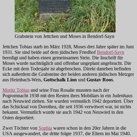
Grabstein von Jettchen und Moses in Bendorf-Sayn
Jettchen Tobias starb im März 1928, Moses drei Jahre später im Juni
1931. Sie sind beide auf dem jüdischen Friedhof
Bendorf-Sayn
beerdigt und haben einen gemeinsamen Stein. Die Inschrift für
Moses wurde nachträglich und offenbar ungeplant angebracht. Die
Ecke mit dem Todesjahr ist abgebrochen. Direkt daneben befinden
sich außerdem die Grabsteine der beiden anderen jüdischen Metzger
aus Heimbach-Weis,
Gottschalk Lion
und
Gustav Roos
.
Moritz Tobias
und seine Frau Rosalie mussten nach der
Pogromnacht 1938 mit den Resten ihres Mobiliars in ein Judenhaus
nach Neuwied ziehen. Sie wurden vermutlich 1942 deportiert. Über
das Schicksal von Dorothea, die seit 1936 verwitwet war, ist nichts
bekannt. Vermutlich wurde sie auch 1942 von Neuwied in den
Osten deportiert.
Zwei Töchter von
Sophia
waren schon in den 20er Jahren in die
USA ausgewandert, die dritte folgte 1937, die Eltern im Mai 1940.