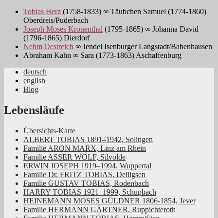
Tobias Herz
(1758-1833) ∞ Täubchen Samuel (1774-1860)
Oberdreis/Puderbach
Joseph Moses Kronenthal
(1795-1865) ∞ Johanna David
(1796-1865) Dierdorf
Nehm Oestreich
∞ Jendel Isenburger Langstadt/Babenhausen
Abraham Kahn ∞ Sara (1773-1863) Aschaffenburg
deutsch
english
Jüdische Familiengeschichte aus dem
Blog
Rheinland
Lebensläufe
Übersichts-Karte
ALBERT TOBIAS 1891–1942, Solingen
Familie ARON MARX, Linz am Rhein
Familie ASSER WOLF, Silvolde
ERWIN JOSEPH 1919–1994, Wuppertal
Familie Dr. FRITZ TOBIAS, Delligsen
Familie GUSTAV TOBIAS, Rodenbach
HARRY TOBIAS 1921–1999, Schupbach
HEINEMANN MOSES GÜLDNER 1806-1854, Jever
Familie HERMANN GÄRTNER, Ruppichteroth