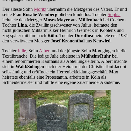
Der älteste Sohn
Moritz
übernahm die Metzgerei des Vaters. Er und
seine Frau
Rosalie Weinberg
blieben kinderlos. Tochter
Sophia
heiratete den Metzger
Moses Mayer
aus
Müllenbach
bei Cochem.
Tochter
Lina
, die Zwillingsschwester von Julius, heiratete den
nicht-jüdischen Militärmusiker Heinrich Germeck in Koblenz und
zog später mit ihm nach
Köln
. Tochter
Dorothea
heiratete erst 1931
den verwitweten Metzger
Josef
Kronenthal
aus
Neuwied
.
Tochter
Julie
, Sohn
Albert
und der jüngste Sohn
Max
gingen in die
Textilbranche. Die ledige Julie arbeitete in
Mülheim/Ruhr
bei
einem renommierten Kaufhaus als Abteilungsleiterin, Albert machte
sich in
Wald/Solingen
nach der Heirat mit der Christin Toni Jacobi
selbständig und eröffnete ein Herrenbekleidungsgeschäft.
Max
heiratete ebenfalls eine Protestantin, arbeitete in Köln als
Schneidermeister und führte eine eigene Zuschneide-Akademie.