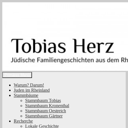
Zum
Inhalt
springen
Suchen
Primäres Menü
Tobias Herz
Warum? Darum!
Juden im Rheinland
Stammbäume
Stammbaum Tobias
Stammbaum Kronenthal
Stammbaum Oestreich
Stammbaum Gärtner
Recherche
Lokale Geschichte