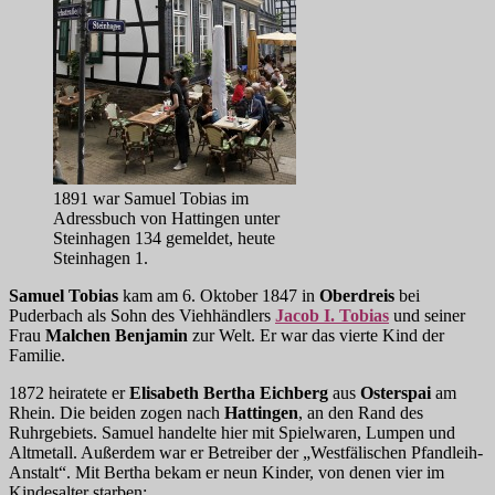
1891 war Samuel Tobias im
Adressbuch von Hattingen unter
Steinhagen 134 gemeldet, heute
Steinhagen 1.
Samuel Tobias
kam am 6. Oktober 1847 in
Oberdreis
bei
Puderbach als Sohn des Viehhändlers
Jacob I. Tobias
und seiner
Frau
Malchen Benjamin
zur Welt. Er war das vierte Kind der
Familie.
1872 heiratete er
Elisabeth Bertha Eichberg
aus
Osterspai
am
Rhein. Die beiden zogen nach
Hattingen
, an den Rand des
Ruhrgebiets. Samuel handelte hier mit
Spielwaren, Lumpen und
Altmetall. Außerdem war er Betreiber der „Westfälischen Pfandleih-
Anstalt“. Mit Bertha bekam er neun Kinder, von denen vier im
Kindesalter starben: