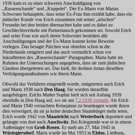
1936 kam es zu einer schweren Anschuldigung von
„Rassenschande“ und „Kuppelei“. Der Ex-Mann von Marias
Schwester behauptete, dass seine Ex-Frau ihm erzählt habe, dass ein
jüdischer Kunde von Erich zusammen mit seiner „arischen“
Freundin bei den beiden übernachtet habe und es dabei zu
Geschlechtsverkehr mit Partnertausch gekommen sei. Sowohl Erich
und seine Frau wie auch deren Schwester bestritten alle
Anschuldigungen und der Ex-Mann konnte keine Beweise
vorlegen. Das besagte Pärchen war ohnehin schon in die
Niederlande emigriert und das auch vermutlich schon vor
Inkrafttreten des „Rassenschande“-Paragraphen. Maria hatte im
Rahmen der Untersuchungen angegeben, dass sie zum jüdischen
Glauben übergetreten sei. Das hieß, ihr drohten fortan dieselben
Verfolgungsmaßnahmen wie ihrem Mann.
Obwohl das Verfahren eingestellt wurde, emigrierten auch Erich
und Maria 1938 nach
Den Haag
. Sie wurden daraufhin
ausgebürgert. Erichs Mutter Sophie hielt sich seit Anfang 1939
ebenfalls in Den Haag auf, wo sie am
7.2.1939 verstarb
. Als Erich
und Maria 1940 versuchten Reisepässe zu beantragen wurde ihnen
dies verweigert, da sie ja keine deutschen Staatsbürger mehr seien.
Erich wurde 1942 von
Maastricht
nach
Westerbork
deportiert und
gelangte von dort nach
Auschwitz
. Bei Kriegsende war er in einem
Außenlager von
Groß-Rosen
. Er starb am 27. Mai 1945 in
Wüstegiersdorf
. Maria wurde im Mai 1953 in
Elsloo
, Limburg,