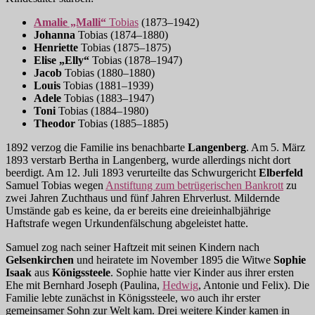
Amalie „Malli“
Tobias
(1873–1942)
Johanna
Tobias (1874–1880)
Henriette
Tobias (1875–1875)
Elise „Elly“
Tobias (1878–1947)
Jacob
Tobias (1880–1880)
Louis
Tobias (1881–1939)
Adele
Tobias (1883–1947)
Toni
Tobias (1884–1980)
Theodor
Tobias (1885–1885)
1892 verzog die Familie ins benachbarte
Langenberg
. Am 5. März
1893 verstarb Bertha in Langenberg, wurde allerdings nicht dort
beerdigt. Am 12. Juli 1893 verurteilte das Schwurgericht
Elberfeld
Samuel Tobias wegen
Anstiftung zum betrügerischen Bankrott
zu
zwei Jahren Zuchthaus und fünf Jahren Ehrverlust. Mildernde
Umstände gab es keine, da er bereits eine dreieinhalbjährige
Haftstrafe wegen Urkundenfälschung abgeleistet hatte.
Samuel zog nach seiner Haftzeit mit seinen Kindern nach
Gelsenkirchen
und heiratete im November 1895 die Witwe
Sophie
Isaak
aus
Königssteele
. Sophie hatte vier Kinder aus ihrer ersten
Ehe mit Bernhard Joseph (Paulina,
Hedwig
, Antonie und Felix). Die
Familie lebte zunächst in Königssteele, wo auch ihr erster
gemeinsamer Sohn zur Welt kam. Drei weitere Kinder kamen in