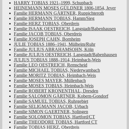
HARRY TOBIAS 1921–1999, Schupbach
HEINEMANN MOSES GÜLDNER 1806-1854, Jever
Familie HERMANN GÄRTNER, Ruppichteroth
Familie HERMANN TOBIAS, Hamm/Sieg
Familie HERZ TOBIAS, Oberdreis
Familie ISAAK OESTREICH, Langstadt/Babenhausen
Familie JACOB TOBIAS, Oberdreis
Familie JOSEPH CAHN, Bornheim
JULIE TOBIAS 1886–1941, Mülheim/Ruhr
Familie JULIUS ABRAHAMSOHN, Köln
Familie JULIUS OESTREICH, Langstadt/Babenhausen
JULIUS TOBIAS 1888–1914, Heimbach-Weis
Familie LEO OESTREICH, Remscheid
Familie MICHAEL TOBIAS, Niederwambach
Familie MORITZ TOBIAS, Heimbach-Weis
Familie MOSES MAYER, Müllenbach
Familie MOSES TOBIAS, Heimbach-Weis
Familie ROBERT KRONENTHAL, Dresden
Familie SALOMON GÄRTNER, Kobern-Gondorf
Familie SAMUEL TOBIAS, Ruhrgebiet
Familie SELIGMANN JACOB, Urbach
Familie SIMON GAERTNER, Solingen
Familie SOLOMON TOBIAS, Hartford/CT
Familie THEODORE TOBIAS, Hartford CT
Familie TOBIAS HERZ, Oberdreis