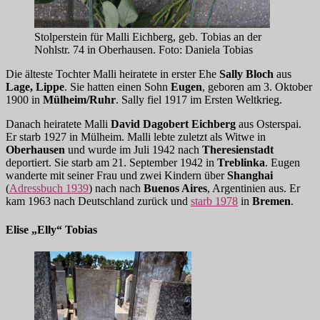
Stolperstein für Malli Eichberg, geb. Tobias an der
Nohlstr. 74 in Oberhausen. Foto: Daniela Tobias
Die älteste Tochter Malli heiratete in erster Ehe
Sally Bloch
aus
Lage, Lippe
. Sie hatten einen Sohn
Eugen
, geboren am 3. Oktober
1900 in
Mülheim/Ruhr
. Sally fiel 1917 im Ersten Weltkrieg.
Danach heiratete Malli
David Dagobert Eichberg
aus Osterspai.
Er starb 1927 in Mülheim. Malli lebte zuletzt als Witwe in
Oberhausen
und wurde im Juli 1942 nach
Theresienstadt
deportiert. Sie starb am 21. September 1942 in
Treblinka
. Eugen
wanderte mit seiner Frau und zwei Kindern über
Shanghai
(
Adressbuch 1939
) nach nach
Buenos Aires
, Argentinien aus. Er
kam 1963 nach Deutschland zurück und
starb 1978
in
Bremen
.
Elise „Elly“ Tobias