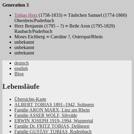
Generation 3
Tobias Herz
(1758-1833) ∞ Täubchen Samuel (1774-1860)
Oberdreis/Puderbach
Herz Benjamin (1795 – ?) ∞ Beile Aron (1795-1829)
Raubach/Puderbach
Moses Eichberg ∞ Caroline ?, Osterspai/Rhein
unbekannt
unbekannt
unbekannt
deutsch
english
Jüdische Familiengeschichte aus dem
Blog
Rheinland
Lebensläufe
Übersichts-Karte
ALBERT TOBIAS 1891–1942, Solingen
Familie ARON MARX, Linz am Rhein
Familie ASSER WOLF, Silvolde
ERWIN JOSEPH 1919–1994, Wuppertal
Familie Dr. FRITZ TOBIAS, Delligsen
Familie GUSTAV TOBIAS, Rodenbach