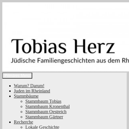
Zum
Inhalt
springen
Suchen
Primäres Menü
Tobias Herz
Warum? Darum!
Juden im Rheinland
Stammbäume
Stammbaum Tobias
Stammbaum Kronenthal
Stammbaum Oestreich
Stammbaum Gärtner
Recherche
Lokale Geschichte