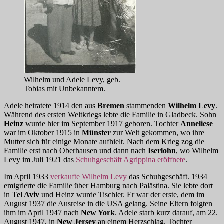
Wilhelm und Adele Levy, geb.
Tobias mit Unbekanntem.
Adele heiratete 1914 den aus
Bremen
stammenden
Wilhelm Levy
.
Während des ersten Weltkriegs lebte die Familie in Gladbeck. Sohn
Heinz
wurde hier im September 1917 geboren. Tochter
Anneliese
war im Oktober 1915 in
Münster
zur Welt gekommen, wo ihre
Mutter sich für einige Monate aufhielt. Nach dem Krieg zog die
Familie erst nach Oberhausen und dann nach
Iserlohn
, wo Wilhelm
Levy im Juli 1921 das
Schuhgeschäft Agrippina eröffnete
.
Im April 1933
verkaufte Wilhelm Levy
das Schuhgeschäft. 1934
emigrierte die Familie über Hamburg nach Palästina. Sie lebte dort
in
Tel Aviv
und Heinz wurde Tischler. Er war der erste, dem im
August 1937 die Ausreise in die USA gelang. Seine Eltern folgten
ihm im April 1947 nach
New York
. Adele starb kurz darauf, am 22.
August 1947, in
New Jersey
an einem Herzschlag. Tochter