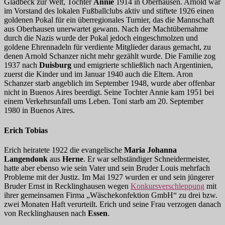
Gladbeck zur Welt, Tochter
Annie
1914 in Oberhausen. Arnold war
im Vorstand des lokalen Fußballclubs aktiv und stiftete 1926 einen
goldenen Pokal für ein überregionales Turnier, das die Mannschaft
aus Oberhausen unerwartet gewann. Nach der Machtübernahme
durch die Nazis wurde der Pokal jedoch eingeschmolzen und
goldene Ehrennadeln für verdiente Mitglieder daraus gemacht, zu
denen Arnold Schanzer nicht mehr gezählt wurde. Die Familie zog
1937 nach
Duisburg
und emigrierte schließlich nach Argentinien,
zuerst die Kinder und im Januar 1940 auch die Eltern. Aron
Schanzer starb angeblich im September 1948, wurde aber offenbar
nicht in Buenos Aires beerdigt. Seine Tochter Annie kam 1951 bei
einem Verkehrsunfall ums Leben. Toni starb am 20. September
1980 in Buenos Aires.
Erich Tobias
Erich heiratete 1922 die evangelische
Maria Johanna
Langendonk
aus
Herne
. Er war selbständiger Schneidermeister,
hatte aber ebenso wie sein Vater und sein Bruder Louis mehrfach
Probleme mit der Justiz. Im Mai 1927 wurden er und sein jüngerer
Bruder Ernst in Recklinghausen wegen
Konkursverschleppung
mit
ihrer gemeinsamen Firma „Wäschekonfektion GmbH“ zu drei bzw.
zwei Monaten Haft verurteilt. Erich und seine Frau verzogen danach
von Recklinghausen nach
Essen
.