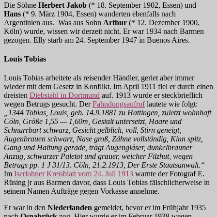
Die Söhne
Herbert Jakob
(* 18. September 1902, Essen) und
Hans
(* 9. März 1904, Essen) wanderten ebenfalls nach
Argentinien aus. Was aus Sohn
Arthur
(* 12. Dezember 1900,
Köln) wurde, wissen wir derzeit nicht. Er war 1934 nach Barmen
gezogen. Elly starb am 24. September 1947 in Buenos Aires.
Louis Tobias
Louis Tobias arbeitete als reisender Händler, geriet aber immer
wieder mit dem Gesetz in Konflikt. Im April 1911 fiel er durch einen
dreisten
Diebstahl in Dortmund
auf. 1913 wurde er steckbrieflich
wegen Betrugs gesucht. Der
Fahndungsaufruf
lautete wie folgt:
„1344 Tobias, Louis, geb. 14.9.1881 zu Hattingen, zuletzt wohnhaft
Cöln, Größe 1,55 — 1,60m, Gestalt untersetzt, Haare und
Schnurrbart schwarz, Gesicht gelblich, voll, Stirn geneigt,
Augenbrauen schwarz, Nase groß, Zähne vollständig, Kinn spitz,
Gang und Haltung gerade, trägt Augengläser, dunkelbrauner
Anzug, schwarzer Paletot und grauer, weicher Filzhut, wegen
Betrugs pp. 1 J 31/13. Cöln, 21.2.1913, Der Erste Staatsanwalt.“
Im
Iserlohner Kreisblatt vom 24. Juli 1913
warnte der Fotograf E.
Rüsing jr aus Barmen davor, dass Louis Tobias fälschlicherweise in
seinem Namen Aufträge gegen Vorkasse annehme.
Er war in den
Niederlanden
gemeldet, bevor er im Frühjahr 1935
nach
Osnabrück
zog. Hier wurde er im Februar 1938 wegen