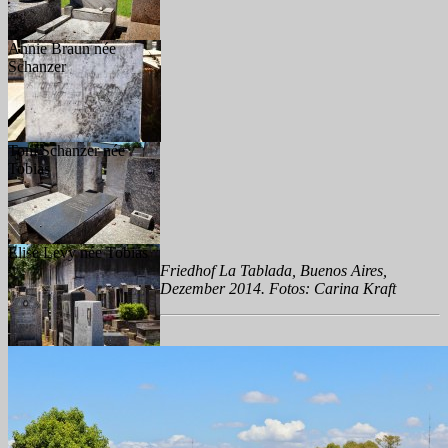
Annie Braun née
Schanzer
Toni Schanzer née
Tobias
Elise Levy née Tobias
Friedhof La Tablada, Buenos Aires,
Dezember 2014. Fotos: Carina Kraft