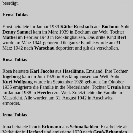
beerdigt.
Ernst Tobias
Ernst heiratete im Januar 1939
Käthe Rossbach
aus
Bochum
. Sohn
Denny Samuel
kam im März 1939 in Bochum zur Welt, Tochter
Mathel
im Februar 1940 in Recklinghausen. Das dritte Kind
Berl
wurde im März 1941 geboren. Die ganze Familie wurde am 31.
März 1942 nach
Warschau
deportiert und gilt als verschollen.
Rosa Tobias
Rosa heiratete
Karl Jacobs
aus
Haselünne
, Emsland. Ihre Tochter
Ingeborg
kam im Juni 1926 in Recklinghausen zur Welt. Sohn
Kurt Wolfgang
wurde im September 1928 geboren. Im Oktober
1935 emigrierte die Familie in die Niederlande. Tochter
Ursula
kam
im Januar 1938 in
Heerlen
zur Welt. Zuletzt lebte die Familie in
Maastricht. Alle wurden am 31. August 1942 in Auschwitz
ermordet.
Irma Tobias
Irma heiratete
Louis Eckmann
aus
Schmalkalden
. Er arbeitete als
Verkäufer in
Herford
und emigrierte 1939 nach
Groß-Britannien
.