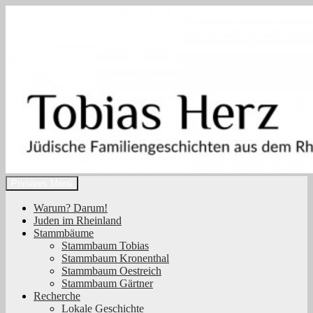
Zum
Inhalt
springen
Suchen
Primäres Menü
Tobias Herz
Warum? Darum!
Juden im Rheinland
Stammbäume
Stammbaum Tobias
Stammbaum Kronenthal
Stammbaum Oestreich
Stammbaum Gärtner
Recherche
Lokale Geschichte