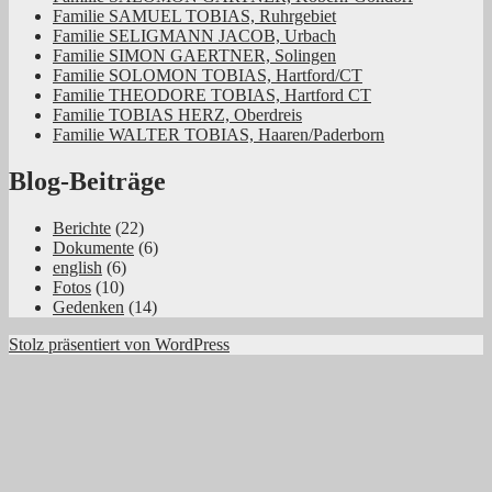
Familie SAMUEL TOBIAS, Ruhrgebiet
Familie SELIGMANN JACOB, Urbach
Familie SIMON GAERTNER, Solingen
Familie SOLOMON TOBIAS, Hartford/CT
Familie THEODORE TOBIAS, Hartford CT
Familie TOBIAS HERZ, Oberdreis
Familie WALTER TOBIAS, Haaren/Paderborn
Blog-Beiträge
Berichte
(22)
Dokumente
(6)
english
(6)
Fotos
(10)
Gedenken
(14)
Stolz präsentiert von WordPress