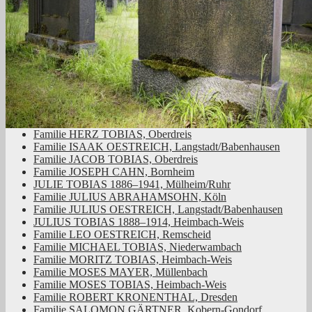
Familie HERZ TOBIAS, Oberdreis
Familie ISAAK OESTREICH, Langstadt/Babenhausen
Familie JACOB TOBIAS, Oberdreis
Familie JOSEPH CAHN, Bornheim
JULIE TOBIAS 1886–1941, Mülheim/Ruhr
Familie JULIUS ABRAHAMSOHN, Köln
Familie JULIUS OESTREICH, Langstadt/Babenhausen
JULIUS TOBIAS 1888–1914, Heimbach-Weis
Familie LEO OESTREICH, Remscheid
Familie MICHAEL TOBIAS, Niederwambach
Familie MORITZ TOBIAS, Heimbach-Weis
Familie MOSES MAYER, Müllenbach
Familie MOSES TOBIAS, Heimbach-Weis
Familie ROBERT KRONENTHAL, Dresden
Familie SALOMON GÄRTNER, Kobern-Gondorf