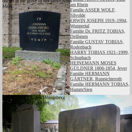
buried in the grave of her father Aron
am Rhein
Marx.
Familie ASSER WOLF,
Silvolde
ERWIN JOSEPH 1919–1994,
Wuppertal
Familie Dr. FRITZ TOBIAS,
Delligsen
Familie GUSTAV TOBIAS,
Rodenbach
HARRY TOBIAS 1921–1999,
Schupbach
HEINEMANN MOSES
GÜLDNER 1806-1854, Jever
Familie HERMANN
GÄRTNER, Ruppichteroth
Familie HERMANN TOBIAS,
Hamm/Sieg
Dora’s sister Johanna Hönigsberg
died in 1966 in Frankfurt.