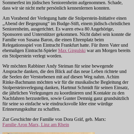
Sommerfest im jüdischen Seniorenheim aufgenommen. Schade,
dass wir sie nicht mehr persönlich kennenlernen konnten.
Am Vorabend der Verlegung hatte die Stolperstein-Initiative einen
„Abend der Begegnung“ im Budge-Stift, einem jüdisch-christlichen
Seniorenheim, ausgerichtet. Es waren etwa 80 Angehörige,
Sponsoren und Unterstützer gekommen. Nicht dabei sein konnte die
Familie von Susana Baron, die einen Ehrenplatz beim
Relegationsspiel von Eintracht Frankfurt hatte. Für ihren Vater und
ehemaligen Eintracht-Spieler
Max Girgulski
war am Morgen bereits
ein Stolperstein verlegt worden.
Wir möchten Rabbiner Andy Steiman für seine bewegende
Ansprache danken, die den Blick auf das neue Leben richtete und
die Seelen der Verstorbenen mit auf diesen Weg nahm. Achim
Rinke-Bachmann möchten wir für die musikalische Begleitung der
Stolpersteinverlegung danken, Hartmut Schmidt für seinen Einsatz,
die jährlichen Verlegungen zu koordinieren und Kontakte zu den
Nachfahren herzustellen, sowie Gunter Demnig ganz grundsätzlich
für seine so einfache wie eindrucksvolle Idee eine würdige
Erinnerungskultur zu schaffen.
Zur Geschichte der Familie von Dora Gräf, geb. Marx:
Familie Aron Marx, Linz am Rhein